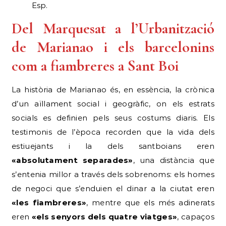
Esp.
Del Marquesat a l’Urbanització
de Marianao i els barcelonins
com a fiambreres a Sant Boi
La història de Marianao és, en essència, la crònica
d’un aïllament social i geogràfic, on els estrats
socials es definien pels seus costums diaris. Els
testimonis de l’època recorden que la vida dels
estiuejants i la dels santboians eren
«absolutament separades»
, una distància que
s’entenia millor a través dels sobrenoms: els homes
de negoci que s’enduien el dinar a la ciutat eren
«les fiambreres»
, mentre que els més adinerats
eren
«els senyors dels quatre viatges»
, capaços