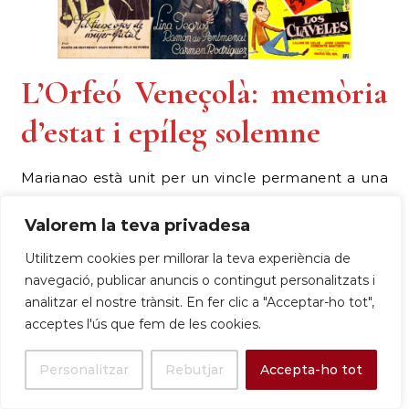
L’Orfeó Veneçolà: memòria
d’estat i epíleg solemne
Marianao està unit per un vincle permanent a una
tragèdia que és considerada memòria nacional a
Valorem la teva privadesa
Veneçuela. Carles Serret, director de l’Arxiu Històric,
recull el sentiment profund que va generar a Sant
Utilitzem cookies per millorar la teva experiència de
Boi la pèrdua d’aquesta
«generació important
navegació, publicar anuncis o contingut personalitzats i
analitzar el nostre trànsit. En fer clic a "Acceptar-ho tot",
de cantaires»
. El setembre de
1976
, el Cor
acceptes l'ús que fem de les cookies.
Universitari de Caracas (Orfeó de la Universitat
Central de Veneçuela) es dirigia cap a Marianao per
Personalitzar
Rebutjar
Accepta-ho tot
actuar al XII Dia Internacional del Cant Coral. L’avió
militar Hèrcules C-130H veneçolà que els