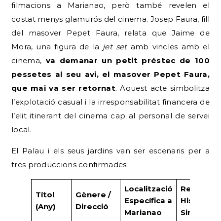
filmacions a Marianao, però també revelen el
costat menys glamurós del cinema. Josep Faura, fill
del masover Pepet Faura, relata que Jaime de
Mora, una figura de la
jet set
amb vincles amb el
cinema,
va demanar un petit préstec de 100
pessetes al seu avi, el masover Pepet Faura,
que mai va ser retornat
. Aquest acte simbolitza
l’explotació casual i la irresponsabilitat financera de
l’elit itinerant del cinema cap al personal de servei
local.
El Palau i els seus jardins van ser escenaris per a
tres produccions confirmades:
Localització
Ressalt
Títol
Gènere /
Específica a
Històric /
(Any)
Direcció
Marianao
Sinopsi