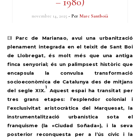
– 1980)
novembre 14, 2025
- Per
Marc Santboià
El Parc de Marianao, avui una urbanització
plenament integrada en el teixit de Sant Boi
de Llobregat, és molt més que una antiga
finca senyorial; és un palimpsest històric que
encapsula la convulsa transformació
socioeconòmica de Catalunya des de mitjans
1
del segle XIX.
Aquest espai ha transitat per
tres grans etapes: l’esplendor colonial i
l’exclusivitat aristocràtica del Marquesat, la
instrumentalització urbanística sota el
franquisme (la «Ciudad Soñada»), i la seva
posterior reconquesta per a l’ús cívic i la