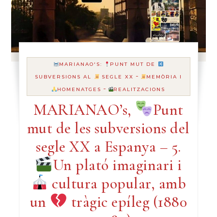
MARIANAO'S:
PUNT MUT DE
-
SUBVERSIONS AL
SEGLE XX
MEMÒRIA I
-
HOMENATGES
REALITZACIONS
MARIANAO’s,
Punt
mut de les subversions del
segle XX a Espanya – 5.
Un plató imaginari i
cultura popular, amb
un
tràgic epíleg (1880