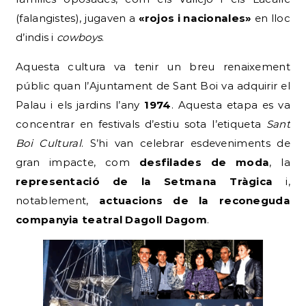
(falangistes), jugaven a
«rojos i nacionales»
en lloc
d’indis i
cowboys
.
Aquesta cultura va tenir un breu renaixement
públic quan l’Ajuntament de Sant Boi va adquirir el
Palau i els jardins l’any
1974
. Aquesta etapa es va
concentrar en festivals d’estiu sota l’etiqueta
Sant
Boi Cultural
. S’hi van celebrar esdeveniments de
gran impacte, com
desfilades de moda
, la
representació de la Setmana Tràgica
i,
notablement,
actuacions de la reconeguda
companyia teatral Dagoll Dagom
.