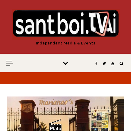
Vés al contingut
Independent Media & Events