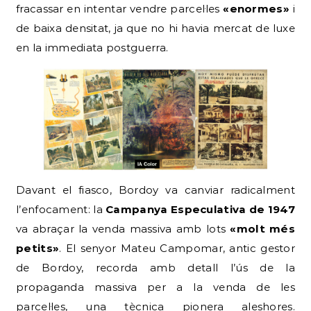
fracassar en intentar vendre parcel·les
«enormes»
i
de baixa densitat, ja que no hi havia mercat de luxe
en la immediata postguerra.
Davant el fiasco, Bordoy va canviar radicalment
l’enfocament: la
Campanya Especulativa de 1947
va abraçar la venda massiva amb lots
«molt més
petits»
. El senyor Mateu Campomar, antic gestor
de Bordoy, recorda amb detall l’ús de la
propaganda massiva per a la venda de les
parcel·les, una tècnica pionera aleshores.