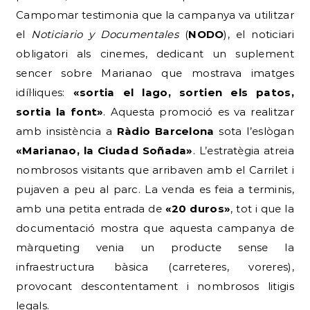
Campomar testimonia que la campanya va utilitzar
el
Noticiario y Documentales
(
NODO
), el noticiari
obligatori als cinemes, dedicant un suplement
sencer sobre Marianao que mostrava imatges
idíl·liques:
«sortia el lago, sortien els patos,
sortia la font»
. Aquesta promoció es va realitzar
amb insistència a
Ràdio Barcelona
sota l’eslògan
«Marianao, la Ciudad Soñada»
. L’estratègia atreia
nombrosos visitants que arribaven amb el Carrilet i
pujaven a peu al parc. La venda es feia a terminis,
amb una petita entrada de
«20 duros»
, tot i que la
documentació mostra que aquesta campanya de
màrqueting venia un producte sense la
infraestructura bàsica (carreteres, voreres),
provocant descontentament i nombrosos litigis
legals.