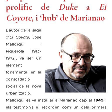
prolific de
Duke
a
El
Coyote
, i ‘hub’ de Marianao
L’autor de la saga
d’
El Coyote
, José
Mallorquí i
Figuerola (1913-
1972), va ser un
element
fonamental en la
consolidació
social de la nova
urbanització.
Mallorquí es va instal·lar a Marianao cap al
1949
i
els testimonis el recorden com un dels primers