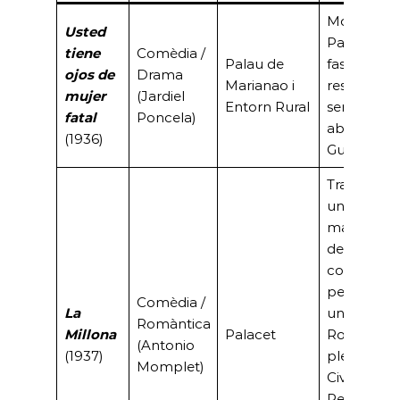
Mostra el
Usted
Palau com
tiene
Comèdia /
Palau de
fastuosa
ojos de
Drama
Marianao i
residència
mujer
(Jardiel
Entorn Rural
senyorial ju
fatal
Poncela)
abans de l
(1936)
Guerra Civil
Trama sob
un
matrimoni
de
conveniènc
per legalit
Comèdia /
La
una fortun
Romàntica
Millona
Palacet
Rodada en
(Antonio
(1937)
plena Guer
Momplet)
Civil.
Rescatada