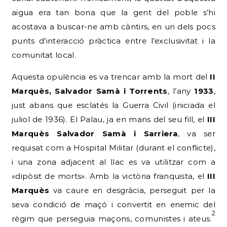
aigua era tan bona que la gent del poble s’hi
acostava a buscar-ne amb càntirs, en un dels pocs
punts d’interacció pràctica entre l’exclusivitat i la
comunitat local.
Aquesta opulència es va trencar amb la mort del
II
Marquès, Salvador Samà i Torrents
, l’any
1933
,
just abans que esclatés la Guerra Civil (iniciada el
juliol de 1936). El Palau, ja en mans del seu fill, el
III
Marquès Salvador Samà i Sarriera
, va ser
requisat com a Hospital Militar (durant el conflicte),
i una zona adjacent al llac es va utilitzar com a
«dipòsit de morts». Amb la victòria franquista, el
III
Marquès
va caure en desgràcia, perseguit per la
seva condició de maçó i convertit en enemic del
2
règim que perseguia maçons, comunistes i ateus.