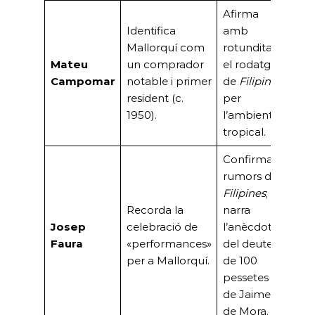
Afirma
Ges
Identifica
amb
l’u
Mallorquí com
rotunditat
Bor
Mateu
un comprador
el rodatge
tes
Campomar
notable i primer
de
Filipines
l’es
resident (c.
per
urb
1950).
l’ambient
pio
tropical.
Confirma
rumors de
Mas
Filipines
;
tes
Recorda la
narra
uso
Josep
celebració de
l’anècdota
Pal
Faura
«performances»
del deute
la G
per a Mallorquí.
de 100
(ho
pessetes
mili
de Jaime
de Mora.