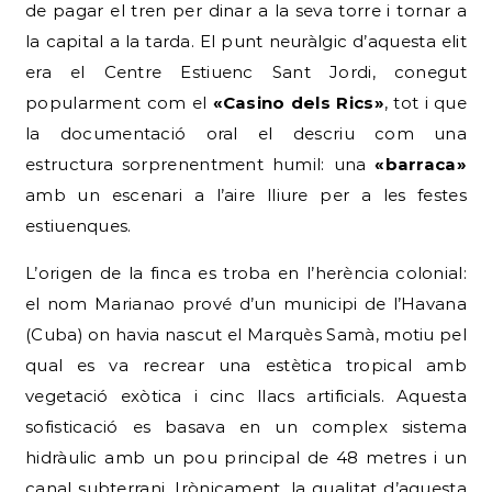
de pagar el tren per dinar a la seva torre i tornar a
la capital a la tarda. El punt neuràlgic d’aquesta elit
era el Centre Estiuenc Sant Jordi, conegut
popularment com el
«Casino dels Rics»
, tot i que
la documentació oral el descriu com una
estructura sorprenentment humil: una
«barraca»
amb un escenari a l’aire lliure per a les festes
estiuenques.
L’origen de la finca es troba en l’herència colonial:
el nom Marianao prové d’un municipi de l’Havana
(Cuba) on havia nascut el Marquès Samà, motiu pel
qual es va recrear una estètica tropical amb
vegetació exòtica i cinc llacs artificials. Aquesta
sofisticació es basava en un complex sistema
hidràulic amb un pou principal de 48 metres i un
canal subterrani. Irònicament, la qualitat d’aquesta