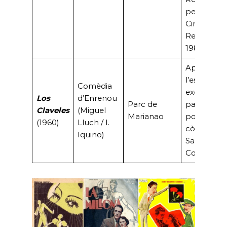
per la
Cinematec
Real Belga
1985.
Aprofita
l’escenari
Comèdia
exòtic del
Los
d’Enrenou
Parc de
parc amb 
Claveles
(Miguel
Marianao
popular tri
(1960)
Lluch / I.
còmic Zori
Iquino)
Santos i
Codeso.