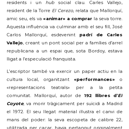
residents i un
hub
social clau. Carles Vallejo,
resident de la Torre
El Cerezo
, relata que Mallorquí,
amic seu, els va
«animar» a comprar
la seva torre.
Aquesta influència va culminar amb el seu fill, José
Carlos Mallorquí, esdevenint
padrí de Carles
Vallejo
, creant un pont social per a famílies d’arrel
republicana a un espai que, sota Bordoy, estava
lligat a l’especulació franquista.
L’escriptor també va exercir un paper actiu en la
cultura local, organitzant
«performances»
o
«representacions teatrals» per a la petita
comunitat. Mallorquí, autor de
192 llibres d’
El
Coyote
, va morir tràgicament per suïcidi a Madrid
el 1972. El seu llegat material il·lustra el canvi de
mans del poder: la seva escopeta de calibre 22,
utilitzada per caçar, havia pertangut originalment