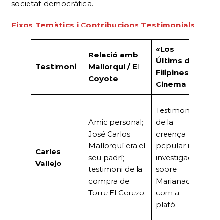
societat democràtica.
Eixos Temàtics i Contribucions Testimonials
«Los
Relació amb
Co
Últims de
Testimoni
Mallorquí / El
Soc
Filipines» /
Coyote
Cla
Cinema
Coe
Testimoni
de 
Amic personal;
de la
sign
José Carlos
creença
opo
Mallorquí era el
popular i la
Carles
Torr
seu padrí;
investigació
Vallejo
Cer
testimoni de la
sobre
a c
compra de
Marianao
reu
Torre El Cerezo.
com a
cla
plató.
deb