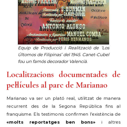
Equip de Producció i Realització de ‘Los
Últomos de Filipinas’ del 1945
.
Canet-Cubel
fou un famós decorador Valencià
.
Localitzacions documentades de
pel·lícules al parc de Marianao
Marianao va ser un plató real, utilitzat de manera
recurrent des de la Segona República fins al
franquisme. Els testimonis confirmen l’existència de
«molts reportatges ben bons»
i altres