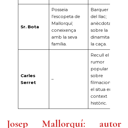
Posseïa
Barquer
Rep
l’escopeta de
del llac;
de l
Mallorquí;
anècdota
Sr. Bota
d’oc
coneixença
sobre la
inf
amb la seva
dinamita i
la f
família.
la caça.
Recull el
Dir
rumor
AH
popular
deta
Carles
sobre
–
trà
Serret
filmacions i
de 
el situa en
Car
context
(197
històric.
Josep Mallorquí: autor