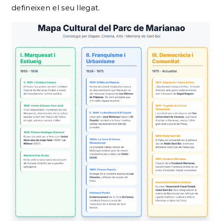
defineixen el seu llegat.