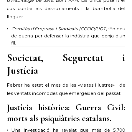
d’Habitatge de Sant Boi i PAH:
Els únics posant el
cos contra els desnonaments i la bombolla del
lloguer.
Comitès d’Empresa i Sindicats (CCOO/UGT):
En peu
de guerra per defensar la indústria que penja d’un
fil.
Societat, Seguretat i
Justícia
Febrer ha estat el mes de les «visites il·lustres» i de
les veritats incòmodes que emergeixen del passat.
Justícia històrica: Guerra Civil:
morts als psiquiàtrics catalans.
Una investigació ha revelat que més de 5.700