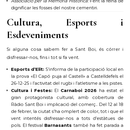
Associació per la Memòria Històrica:
Fent la feina de
dignificar les fosses del nostre cementiri.
Cultura, Esports i
Esdeveniments
Si alguna cosa sabem fer a Sant Boi, és córrer i
disfressar-nos, fins i tot si fa vent.
Esports d’Elit:
S’informa de la participació local en
la prova «El Capó puja al Castell» a Castelldefels el
26-12-25 i l’activitat del rugbi i l’atletisme a les pistes.
Cultura i Festes:
El
Carnaboi 2026
ha estat el
gran protagonista cultural, amb cobertura de
Ràdio Sant Boi i implicació del comerç.. Del 12 al 18
de febrer, la ciutat s’ha omplert de color, tot i que el
vent intentés disfressar-nos a tots d’estàtues de
pols. El festival
Barnasants
també ha fet parada a