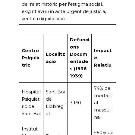
del relat històric per l’estigma social,
exigint avui un acte urgent de justícia,
veritat i dignificació.
Defunci
ons
Centre
Impact
Localitz
Docum
Psiquià
e
ació
entade
tric
Relatiu
s (1936-
1939)
74% de
Hospital
Sant Boi
mortalit
Psiquiàt
de
3.160
at
ric de
Llobreg
masculi
Sant Boi
at
na
Institut
~50% de