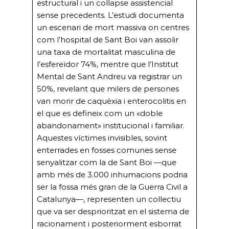
estructural i un col·lapse assistencial
sense precedents. L’estudi documenta
un escenari de mort massiva on centres
com l’hospital de Sant Boi van assolir
una taxa de mortalitat masculina de
l’esfereïdor 74%, mentre que l’Institut
Mental de Sant Andreu va registrar un
50%, revelant que milers de persones
van morir de caquèxia i enterocolitis en
el que es defineix com un «doble
abandonament» institucional i familiar.
Aquestes víctimes invisibles, sovint
enterrades en fosses comunes sense
senyalitzar com la de Sant Boi —que
amb més de 3.000 inhumacions podria
ser la fossa més gran de la Guerra Civil a
Catalunya—, representen un col·lectiu
que va ser desprioritzat en el sistema de
racionament i posteriorment esborrat