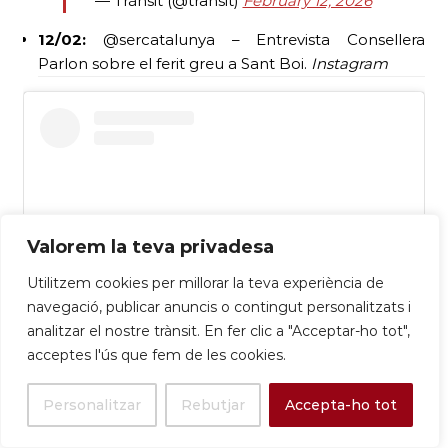
— Trànsit (@transit)
February 12, 2026
12/02:
@sercatalunya – Entrevista Consellera
Parlon sobre el ferit greu a Sant Boi.
Instagram
Valorem la teva privadesa
Utilitzem cookies per millorar la teva experiència de
navegació, publicar anuncis o contingut personalitzats i
analitzar el nostre trànsit. En fer clic a "Acceptar-ho tot",
acceptes l'ús que fem de les cookies.
Ver esta publicación en Instagram
Personalitzar
Rebutjar
Accepta-ho tot