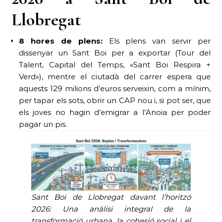
Llobregat
8 hores de plens:
Els plens van servir per
dissenyar un Sant Boi per a exportar (Tour del
Talent, Capital del Temps, «Sant Boi Respira +
Verd»), mentre el ciutadà del carrer espera que
aquests 129 milions d’euros serveixin, com a mínim,
per tapar els sots, obrir un CAP nou i, si pot ser, que
els joves no hagin d’emigrar a l’Anoia per poder
pagar un pis.
Sant Boi de Llobregat davant l’horitzó
2026: Una anàlisi integral de la
transformació urbana, la cohesió social i el