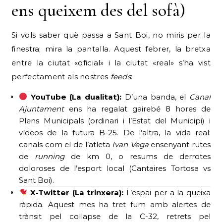
ens queixem des del sofà)
Si vols saber què passa a Sant Boi, no miris per la
finestra; mira la pantalla. Aquest febrer, la bretxa
entre la ciutat «oficial» i la ciutat «real» s’ha vist
perfectament als nostres
feeds
:
YouTube (La dualitat):
D’una banda, el
Canal
Ajuntament
ens ha regalat gairebé 8 hores de
Plens Municipals (ordinari i l’Estat del Municipi) i
vídeos de la futura B-25. De l’altra, la vida real:
canals com el de l’atleta
Ivan Vega
ensenyant rutes
de
running
de km 0, o resums de derrotes
doloroses de l’esport local (Cantaires Tortosa vs
Sant Boi).
X-Twitter (La trinxera):
L’espai per a la queixa
ràpida. Aquest mes ha tret fum amb alertes de
trànsit pel col·lapse de la C-32, retrets pel