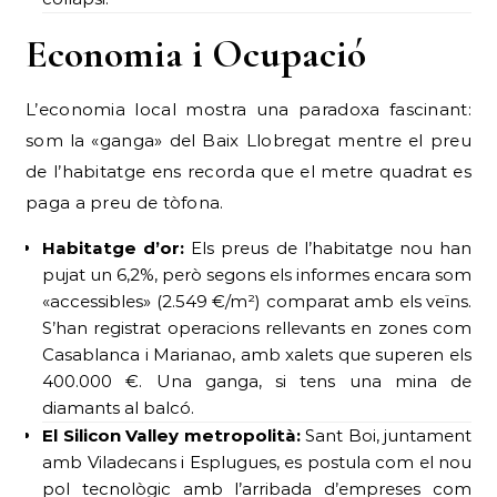
Economia i Ocupació
L’economia local mostra una paradoxa fascinant:
som la «ganga» del Baix Llobregat mentre el preu
de l’habitatge ens recorda que el metre quadrat es
paga a preu de tòfona.
Habitatge d’or:
Els preus de l’habitatge nou han
pujat un 6,2%, però segons els informes encara som
«accessibles» (2.549 €/m²) comparat amb els veïns.
S’han registrat operacions rellevants en zones com
Casablanca i Marianao, amb xalets que superen els
400.000 €. Una ganga, si tens una mina de
diamants al balcó.
El Silicon Valley metropolità:
Sant Boi, juntament
amb Viladecans i Esplugues, es postula com el nou
pol tecnològic amb l’arribada d’empreses com