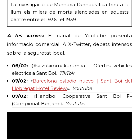
La investigació de Memòria Democràtica treu a la
llum els milers de morts silenciades en aquests
centre entre el 1936 i el 1939
A les xarxes:
El canal de YouTube presenta
informació comercial. A X-Twitter, debats intensos
sobre la seguretat local.
06/02:
@suzukiromakurumaa – Ofertes vehicles
elèctrics a Sant Boi.
TikTok
07/02:
«
Barcelona estadio nuevo | Sant Boi del
Llobregat Hotel Review
«.
Youtube
07/02:
«Handbol Cooperativa Sant Boi F»
(Campionat Benjamí).
Youtube