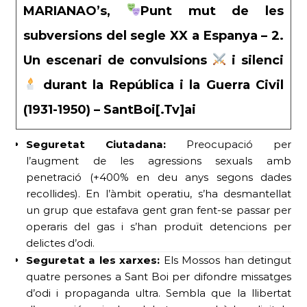
MARIANAO’s,
Punt mut de les
subversions del segle XX a Espanya – 2.
Un escenari de convulsions
i silenci
durant la República i la Guerra Civil
(1931-1950) – SantBoi[.Tv]ai
Seguretat Ciutadana:
Preocupació per
l’augment de les agressions sexuals amb
penetració (+400% en deu anys segons dades
recollides). En l’àmbit operatiu, s’ha desmantellat
un grup que estafava gent gran fent-se passar per
operaris del gas i s’han produït detencions per
delictes d’odi.
Seguretat a les xarxes:
Els Mossos han detingut
quatre persones a Sant Boi per difondre missatges
d’odi i propaganda ultra. Sembla que la llibertat