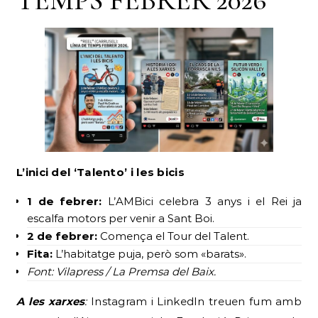
L’inici del ‘Talento’ i les bicis
1 de febrer:
L’AMBici celebra 3 anys i el Rei ja
escalfa motors per venir a Sant Boi.
2 de febrer:
Comença el Tour del Talent.
Fita:
L’habitatge puja, però som «barats».
Font: Vilapress / La Premsa del Baix.
A les xarxes
:
Instagram i LinkedIn treuen fum amb