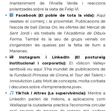
manteniment de l’Anella Verda i reaccions
polaritzades sobre la visita de Felip VI.
Facebook (El poble de tota la vida):
Aquí
resisteix el comerç i la proximitat. Publicacions de
l’escola de ball
Dansa On
, les ofertes del
Mercat de
Sant Jordi
i els treballs de l’
Acadèmia de Dibuix
Forma
. També és la seu de grups veïnals on
s’organitzen les queixes per la falta de llum a
Marianao.
Instagram i LinkedIn (El postureig
institucional i corporatiu):
El «Silicon Valley»
santboià viu aquí. S’ha inundat de publicacions de
la
Fundació Princesa de Girona
, el
Tour del Talent
, i
InnovAction Labs
. Molt de concepte, molta corbata
i discursos sobre «l’emprenedoria jove».
TikTok i Altres (La supervivència):
Mentre a
LinkedIn parlen de milions, a aplicacions com
Wallapop
la ciutadania practica l’economia circular
real: anuncis de neveres de segona mà, cadires