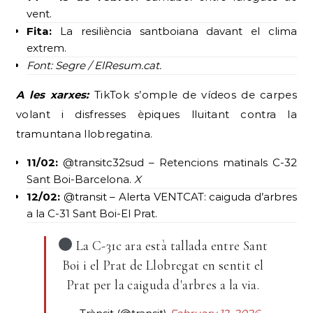
vent.
Fita:
La resiliència santboiana davant el clima
extrem.
Font: Segre / ElResum.cat.
A les xarxes:
TikTok s’omple de vídeos de carpes
volant i disfresses èpiques lluitant contra la
tramuntana llobregatina.
11/02:
@transitc32sud – Retencions matinals C-32
Sant Boi-Barcelona.
X
12/02:
@transit – Alerta VENTCAT: caiguda d’arbres
a la C-31 Sant Boi-El Prat.
La C-31c ara està tallada entre Sant
Boi i el Prat de Llobregat en sentit el
Prat per la caiguda d'arbres a la via.