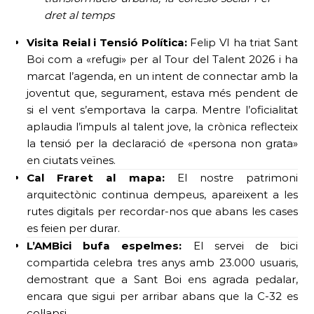
dret al temps
Visita Reial i Tensió Política:
Felip VI ha triat Sant
Boi com a «refugi» per al Tour del Talent 2026 i ha
marcat l’agenda, en un intent de connectar amb la
joventut que, segurament, estava més pendent de
si el vent s’emportava la carpa. Mentre l’oficialitat
aplaudia l’impuls al talent jove, la crònica reflecteix
la tensió per la declaració de «persona non grata»
en ciutats veïnes.
Cal Fraret al mapa:
El nostre patrimoni
arquitectònic continua dempeus, apareixent a les
rutes digitals per recordar-nos que abans les cases
es feien per durar.
L’AMBici bufa espelmes:
El servei de bici
compartida celebra tres anys amb 23.000 usuaris,
demostrant que a Sant Boi ens agrada pedalar,
encara que sigui per arribar abans que la C-32 es
col·lapsi.