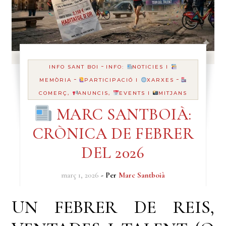
-
INFO SANT BOI
INFO:
NOTICIES I
-
-
MEMÒRIA
PARTICIPACIÓ I
XARXES
COMERÇ,
ANUNCIS,
EVENTS I
MITJANS
MARC SANTBOIÀ:
CRÒNICA DE FEBRER
DEL 2026
març 1, 2026
- Per
Marc Santboià
UN FEBRER DE REIS,