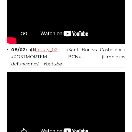
08/02:
@
Felisity_02
– «Sant Boi vs Castellet» i
«POSTMORTEM BCN» (Limpiezas
defunciones).
Youtube