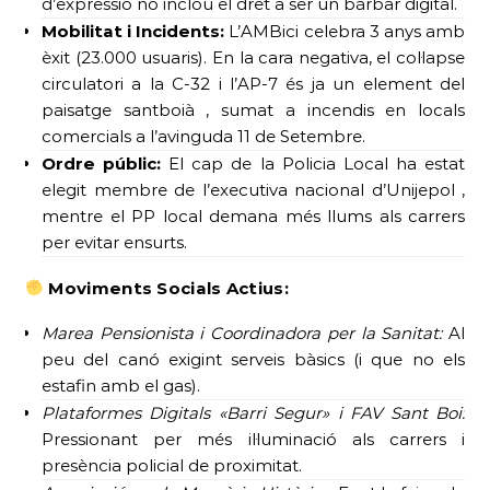
d’expressió no inclou el dret a ser un bàrbar digital.
Mobilitat i Incidents:
L’AMBici celebra 3 anys amb
èxit (23.000 usuaris). En la cara negativa, el col·lapse
circulatori a la C-32 i l’AP-7 és ja un element del
paisatge santboià , sumat a incendis en locals
comercials a l’avinguda 11 de Setembre.
Ordre públic:
El cap de la Policia Local ha estat
elegit membre de l’executiva nacional d’Unijepol ,
mentre el PP local demana més llums als carrers
per evitar ensurts.
Moviments Socials Actius:
Marea Pensionista i Coordinadora per la Sanitat:
Al
peu del canó exigint serveis bàsics (i que no els
estafin amb el gas).
Plataformes Digitals «Barri Segur» i FAV Sant Boi:
Pressionant per més il·luminació als carrers i
presència policial de proximitat.