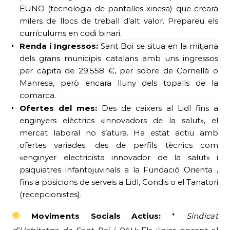
EUNO (tecnologia de pantalles xinesa) que crearà
milers de llocs de treball d’alt valor. Prepareu els
currículums en codi binari.
Renda i Ingressos:
Sant Boi se situa en la mitjana
dels grans municipis catalans amb uns ingressos
per càpita de 29.558 €, per sobre de Cornellà o
Manresa, però encara lluny dels topalls de la
comarca.
Ofertes del mes:
Des de caixers al Lidl fins a
enginyers elèctrics «innovadors de la salut», el
mercat laboral no s’atura. Ha estat actiu amb
ofertes variades: des de perfils tècnics com
«enginyer electricista innovador de la salut» i
psiquiatres infantojuvinals a la Fundació Orienta ,
fins a posicions de serveis a Lidl, Condis o el Tanatori
(recepcionistes).
Moviments Socials Actius:
*
Sindicat