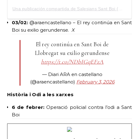
Una publicación compartida de Salesians Sant Boi (@salesians_sant_boi)
03/02:
@araencastellano – El rey continúa en Sant
Boi su exilio gerundense.
X
El rey continúa en Sant Boi de
Llobregat su exilio gerundense
https://t.co/NDbIGqEFzA
— Diari ARA en castellano
(@araencastellano)
February 3, 2026
Història i Odi a les xarxes
6 de febrer:
Operació policial contra l’odi a Sant
Boi