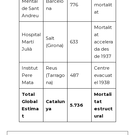
Mental
Barcelo
776
mortalit
de Sant
na
at
Andreu
Mortalit
Hospital
at
Salt
Martí
633
accelera
(Girona)
Julià
da des
de 1937
Institut
Reus
Centre
Pere
(Tarrago
487
evacuat
Mata
na)
el 1938
Total
Mortali
Global
Catalun
tat
5.736
Estima
ya
estruct
t
ural