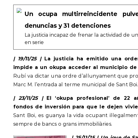
Un ocupa multirreincidente pulve
denuncias y 31 detenciones
La justicia incapaz de frenar la actividad de 
en serie
| 19/11/25 |
La justicia ha emitido una ord
impide a un okupa acceder al municipio de
Rubí va dictar una ordre d’allunyament que proh
Marc M. l’entrada al terme municipal de Sant Boi.
| 23/11/25 |
El ‘okupa profesional’ de 22 a
fondos de inversión para que le dejen vivi
Sant Boi, es guanya la vida ocupant il·legalmen
sempre de bancs o grans immobiliàries.
| 25/11/25 | Un jove de 