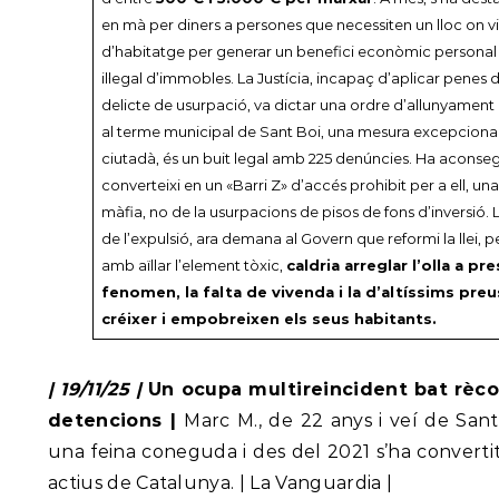
en mà per diners a persones que necessiten un lloc on viure
d’habitatge per generar un benefici econòmic personal 
il·legal d’immobles. La Justícia, incapaç d’aplicar penes d
delicte de usurpació, va dictar una ordre d’allunyament q
al terme municipal de Sant Boi, una mesura excepciona
ciutadà, és un buit legal amb 225 denúncies. Ha aconseg
converteixi en un «Barri Z» d’accés prohibit per a ell, u
màfia, no de la usurpacions de pisos de fons d’inversió. 
de l’expulsió, ara demana al Govern que reformi la llei, 
amb aïllar l’element tòxic,
caldria arreglar l’olla a p
fenomen, la falta de vivenda i la d’altíssims pre
créixer i empobreixen els seus habitants.
| 19/11/25 |
Un ocupa multireincident bat rècor
detencions |
Marc M., de 22 anys i veí de Sant
una feina coneguda i des del 2021 s’ha convert
actius de Catalunya. | La Vanguardia |