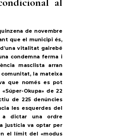
condicional al
 quinzena de novembre
ant que el municipi és,
d’una vitalitat gairebé
n una condemna ferma i
lència masclista arran
 comunitat, la mateixa
iva que només es pot
del «Súper-Okupa» de 22
ctiu de 225 denúncies
ncia les esquerdes del
 a dictar una ordre
a justícia va optar per
 en el límit del «modus