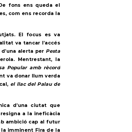
De fons ens queda el
es, com ens recorda la
tjats. El focus es va
litat va tancar l’accés
 d’una alerta per
Pesta
erola. Mentrestant, la
sa Popular amb rècord
nt va donar llum verda
cal,
el llac del Palau de
nica d’una ciutat que
resigna a la ineficàcia
amb ambició cap al futur
la imminent Fira de la