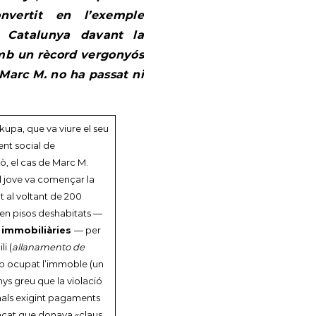
onvertit en l’exemple
a Catalunya davant la
Amb un rècord vergonyós
 Marc M. no ha passat ni
kupa, que va viure el seu
nt social de
xò, el cas de Marc M.
El jove va començar la
at al voltant de 200
 en pisos deshabitats —
s immobiliàries
— per
i (
allanamento de
 cop ocupat l’immoble (un
ys greu que la violació
inals exigint pagaments
tacat que donava «claus