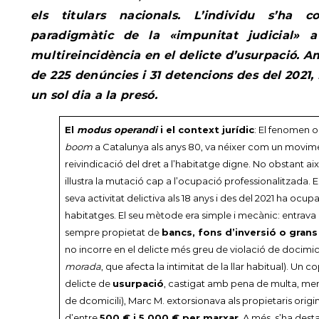
els titulars nacionals. L’individu s’ha c
paradigmàtic de la «impunitat judicial» 
multireincidència en el delicte d’usurpació. 
de 225 denúncies i 31 detencions des del 2021,
un sol dia a la presó.
El
modus operandi
i el context jurídic
: El fenomen o
boom
a Catalunya als anys 80, va néixer com un movime
reivindicació del dret a l’habitatge digne. No obstant ai
il·lustra la mutació cap a l’ocupació professionalitzada. 
seva activitat delictiva als 18 anys i des del 2021 ha ocup
habitatges. El seu mètode era simple i mecànic: entrava
sempre propietat de
bancs, fons d’inversió o gran
no incorre en el delicte més greu de violació de docimicil
morada
, que afecta la intimitat de la llar habitual). Un
delicte de
usurpació
, castigat amb pena de multa, men
de dcomicili), Marc M. extorsionava als propietaris orig
d’entre
500 € i 5.000 € per marxar
. A més, s’ha des