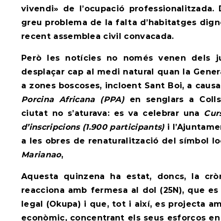
vivendi» de l’ocupació professionalitzada.
greu problema de la falta d’habitatges dign
recent assemblea civil convacada.
Però les notícies no només venen dels ju
desplaçar cap al medi natural quan la Genera
a zones boscoses, incloent Sant Boi, a causa
Porcina Africana (PPA)
en senglars a Colls
ciutat no s’aturava: es va celebrar una
Cur
d’inscripcions (1.900 participants)
i l’Ajuntame
a les obres de renaturalització del símbol lo
Marianao
,
Aquesta quinzena ha estat, doncs, la crò
reacciona amb fermesa al dol (25N), que es 
legal (Okupa) i que, tot i així, es projecta 
econòmic, concentrant els seus esforços en 