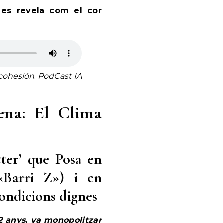
 es revela com el cor
 cohesión
.
PodCast IA
ena: El Clima
tter’ que Posa en
 «Barri Z») i en
condicions dignes
2 anys, va monopolitzar