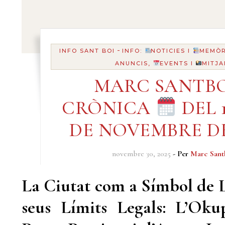
-
INFO SANT BOI
INFO:
NOTICIES I
MEMÒR
ANUNCIS,
EVENTS I
MITJA
MARC SANTBO
CRÒNICA
DEL 1
DE NOVEMBRE DE
novembre 30, 2025
- Per
Marc Sant
La Ciutat com a Símbol de L
seus Límits Legals: L’Oku