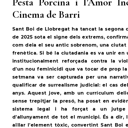
Pesta Porcina i l’Amor In
Cinema de Barri
Sant Boi de Llobregat ha tancat la segona
de 2025 sota el signe dels extrems, confirm
com deia el seu antic sobrenom, una ciutat 
frenètica. Si bé la ciutadania es va unir e
institucionalment reforçada contra la vio
d’un nou feminicidi que va tocar de prop la
setmana va ser capturada per una narrat
qualificar de surrealisme judicial: el cas 
anys. Aquest jove, amb un currículum deli
sense trepitjar la presó, ha posat en evidè
sistema legal i ha forçat a un jutge
d’allunyament de tot el municipi. És a dir, l
aïllar l’element tòxic, convertint Sant Boi