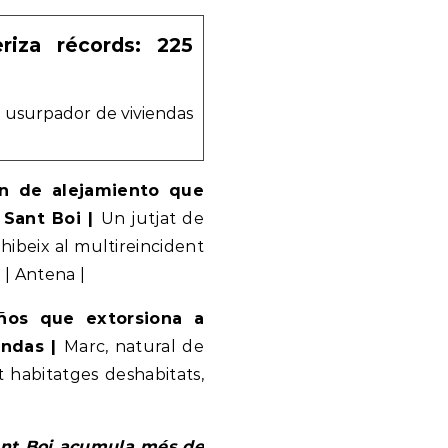
riza récords: 225
un usurpador de viviendas
en de alejamiento que
 Sant Boi |
Un jutjat de
ibeix al multireincident
 | Antena |
ños que extorsiona a
endas |
Marc, natural de
t habitatges deshabitats,
Sant Boi acumula més de