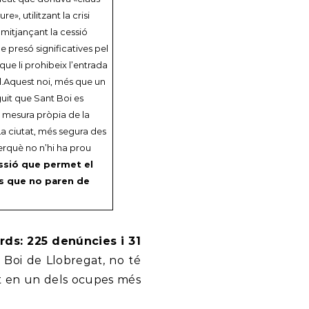
», utilitzant la crisi
mitjançant la cessió
e presó significatives pel
ue li prohibeix l’entrada
l.Aquest noi, més que un
uit que Sant Boi es
na mesura pròpia de la
La ciutat, més segura des
perquè no n’hi ha prou
ressió que permet el
us que no paren de
ds: 225 denúncies i 31
 Boi de Llobregat, no té
it en un dels ocupes més