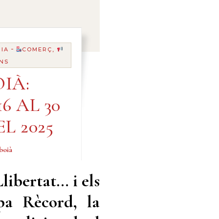
-
IA
COMERÇ,
NS
IÀ:
6 AL 30
L 2025
boià
libertat… i els
pa Rècord, la