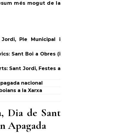
 resum més mogut de la
ordi, Ple Municipal i
ics: Sant Boi a Obres (i
ts: Sant Jordi, Festes a
l’apagada nacional
boians a la Xarxa
a, Dia de Sant
ran Apagada