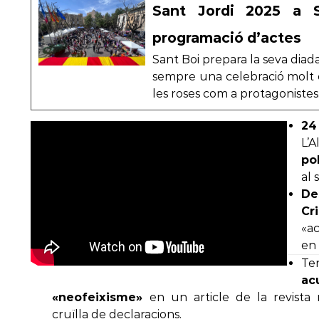
Sant Jordi 2025 a S
programació d’actes
Sant Boi prepara la seva diad
sempre una celebració molt es
les roses com a protagonistes
24 
L’
po
al 
De
Cr
«a
en 
Ten
a
«neofeixisme»
en un article de la revista
cruïlla de declaracions.