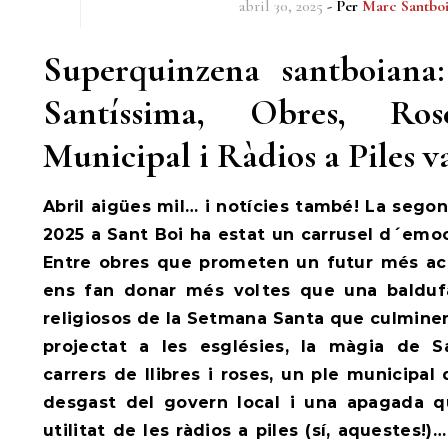
abril 30, 2025
- Per
Marc Santbo
Superquinzena santboian
Santíssima, Obres, Ro
Municipal i Ràdios a Piles v
Abril aigües mil… i notícies també! La sego
2025 a Sant Boi ha estat un carrusel d´emo
Entre obres que prometen un futur més acc
ens fan donar més voltes que una balduf
religiosos de la Setmana Santa que culmine
projectat a les esglésies, la màgia de S
carrers de llibres i roses, un ple municipa
desgast del govern local i una apagada q
utilitat de les ràdios a piles (sí, aquestes!)