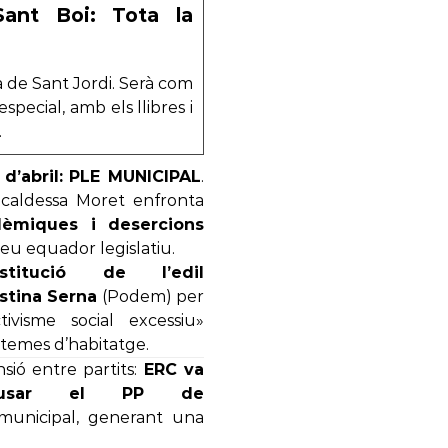
ant Boi: Tota la
a de Sant Jordi. Serà com
pecial, amb els llibres i
.
d’abril:
PLE MUNICIPAL
.
Alcaldessa Moret enfronta
lèmiques i desercions
seu equador legislatiu.
stitució de l’edil
istina Serna
(Podem) per
ctivisme social excessiu»
temes d’habitatge.
sió entre partits:
ERC va
cusar el PP de
 municipal, generant una