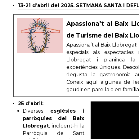
13-21 d’abril del 2025. SETMANA SANTA I DE
Apassiona’t al Baix Ll
de Turisme del Baix Ll
Apassiona’t al Baix Llobrega
especials als espectacles
Llobregat i planifica l
experiències úniques. Descob
degusta la gastronomia au
Coneix aquí algunes de les
gaudir en parella o en família
25 d’abril:
Diverses
esglésies i
parròquies del Baix
Llobregat
, incloent-hi la
Parròquia de Sant