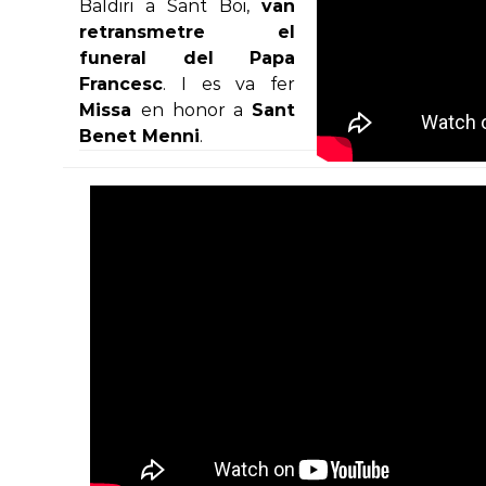
Baldiri a Sant Boi,
van
retransmetre el
funeral del Papa
Francesc
. I es va fer
Missa
en honor a
Sant
Benet Menni
.