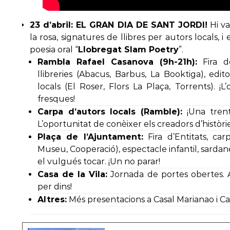
23 d’abril: EL GRAN DIA DE SANT JORDI!
Hi va
la rosa, signatures de llibres per autors locals,
poesia oral “
Llobregat Slam Poetry
”.
Rambla Rafael Casanova (9h-21h):
Fira d
llibreries (Abacus, Barbus, La Booktiga), editori
locals (El Roser, Flors La Plaça, Torrents). ¡L
fresques!
Carpa d’autors locals (Ramble):
¡Una trent
L’oportunitat de conèixer els creadors d’històrie
Plaça de l’Ajuntament:
Fira d’Entitats, car
Museu, Cooperació), espectacle infantil, sardane
el vulgués tocar. ¡Un no parar!
Casa de la Vila:
Jornada de portes obertes. A
per dins!
Altres:
Més presentacions a Casal Marianao i Ca