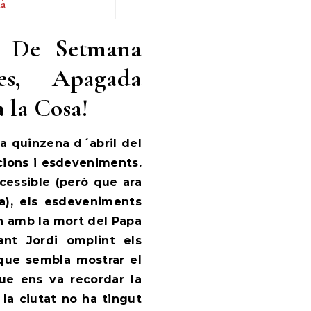
ià
a: De Setmana
ses, Apagada
a la Cosa!
na quinzena d´abril del
cions i esdeveniments.
essible (però que ara
a), els esdeveniments
n amb la mort del Papa
ant Jordi omplint els
l que sembla mostrar el
ue ens va recordar la
… la ciutat no ha tingut