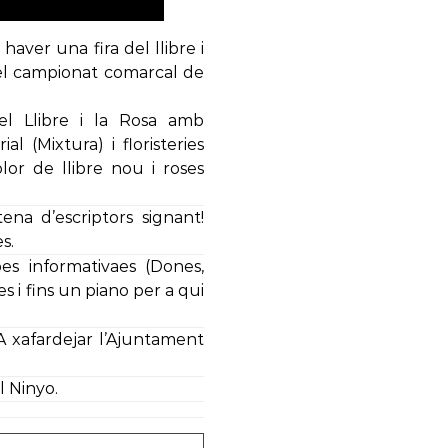
 haver una fira del llibre i
 i el campionat comarcal de
el Llibre i la Rosa amb
al (Mixtura) i floristeries
’olor de llibre nou i roses
ena d’escriptors signant!
s.
pes informativaes (Dones,
s i fins un piano per a qui
 xafardejar l’Ajuntament
l Ninyo.