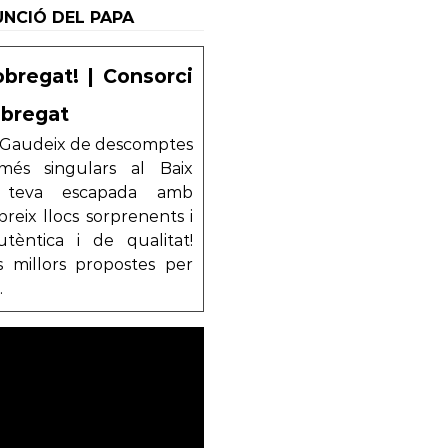
FUNCIÓ DEL PAPA
obregat! | Consorci
obregat
t! Gaudeix de descomptes
 més singulars al Baix
a teva escapada amb
reix llocs sorprenents i
tèntica i de qualitat!
 millors propostes per
.