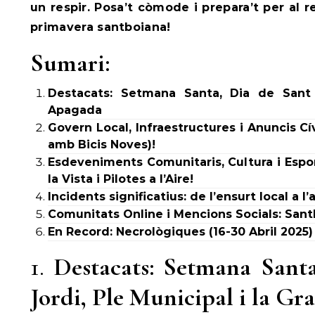
un respir. Posa’t còmode i prepara’t per al
primavera santboiana!
Sumari:
Destacats: Setmana Santa, Dia de Sant J
Apagada
Govern Local, Infraestructures i Anuncis Cív
amb Bicis Noves)!
Esdeveniments Comunitaris, Cultura i Espor
la Vista i Pilotes a l’Aire!
Incidents significatius: de l’ensurt local a 
Comunitats Online i Mencions Socials: Sant
En Record: Necrològiques (16-30 Abril 2025)
1.
Destacats: Setmana Sant
Jordi, Ple Municipal i la G