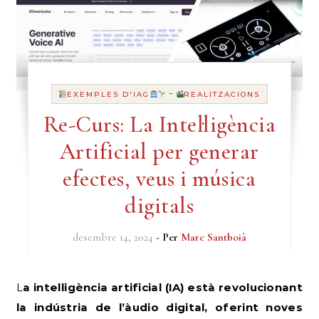
-
EXEMPLES D'IAG
REALITZACIONS
Re-Curs: La Intel·ligència
Artificial per generar
efectes, veus i música
digitals
desembre 14, 2024
- Per
Marc Santboià
La intel·ligència artificial (IA) està revolucionant
la indústria de l’àudio digital, oferint noves