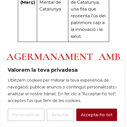
(Març)
Mental de
de Catalunya,
Catalunya
una fita que
reorienta l’ús del
patrimoni cap a
la innovació i la
salut.
AGERMANAMENT AMB
MARIANAO DE CUBA
Valorem la teva privadesa
Cronologia i Anàlisi de la
Utilitzem cookies per millorar la teva experiència de
navegació, publicar anuncis o contingut personalitzats i
Dualitat Històrica de
analitzar el nostre trànsit. En fer clic a "Acceptar-ho tot",
acceptes l'ús que fem de les cookies.
l’Agermanament Sant Boi de
Llobregat – Marianao (La
Personalitzar
Rebutjar
Accepta-ho tot
Habana): De la Solidaritat