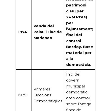
patrimoni
clau (per
24M Ptes)
per
Venda del
l’Ajuntament;
1974
Palau i Llac de
final del
Marianao
control
Bordoy. Base
material per
a la
democràcia.
Inici del
govern
municipal
Primeres
democràtic,
1979
Eleccions
amb control
Democràtiques
sobre l’antiga
finca de