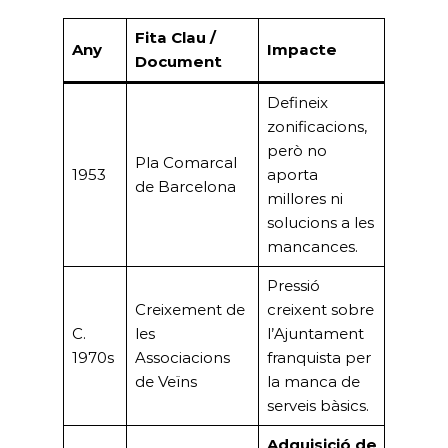
Fita Clau /
Any
Impacte
Document
Defineix
zonificacions,
però no
Pla Comarcal
1953
aporta
de Barcelona
millores ni
solucions a les
mancances.
Pressió
Creixement de
creixent sobre
C.
les
l’Ajuntament
1970s
Associacions
franquista per
de Veïns
la manca de
serveis bàsics.
Adquisició de