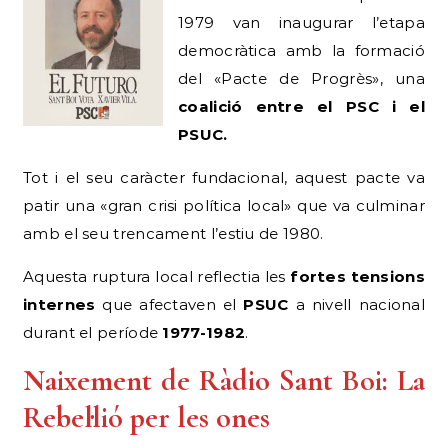
1979 van inaugurar l’etapa
democràtica amb la formació
del «Pacte de Progrès», una
coalició entre el PSC i el
PSUC.
Tot i el seu caràcter fundacional, aquest pacte va
patir una «gran crisi política local» que va culminar
amb el seu trencament l’estiu de 1980.
Aquesta ruptura local reflectia les
fortes tensions
internes
que afectaven el
PSUC
a nivell nacional
durant el període
1977-1982
.
Naixement de Ràdio Sant Boi: La
Rebel·lió per les ones