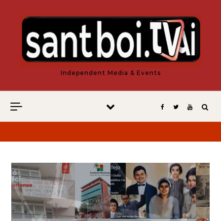
Vés al contingut
Independent Media & Events