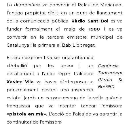
La democràcia va convertir el Palau de Marianao,
l’antiga propietat d’elit, en un punt de llançament
de la comunicació pública.
Ràdio Sant Boi
es va
fundar formalment el maig de
1980
i es va
convertir en la tercera emissora municipal de
Catalunya i la primera al Baix Llobregat.
El seu naixement va ser una autèntica
«Rebel·lió per les ones» i un
Denúncia
Tancament
desafiament a l’antic règim. L’alcalde
Ràrdio St
Xavier Vila
va haver d’interposar-se
Boi 980
personalment davant una inspecció
estatal (amb un censor encara de la vella guàrdia
franquista) que va intentar tancar l’emissora
«pistola en mà»
. L’acció de l’alcalde va garantir la
continuïtat de l’emissora.