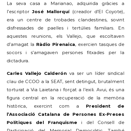
La seva casa a Marianao, adquirida gràcies a
l’escriptor
José Mallorquí
(creador d’El Coyote),
era un centre de trobades clandestines, sovint
disfressades de paelles i tertúlies familiars. En
aquestes reunions, els Vallejo, que escoltaven
d’amagat la
Ràdio Pirenaica
, exercien tasques de
socors i s’amagaven persones fitxades per la
dictadura.
Carles Vallejo Calderón
va ser un líder sindical
clau de CCOO a la SEAT, sent detingut, brutalment
torturat a Via Laietana i forçat a l’exili. Avui, és una
figura central en la recuperació de la memòria
històrica, exercint com a
President de
l’Associació Catalana de Persones Ex-Preses
Polítiques del Franquisme
i del Consell de
Participació del Memorial Democràtic. També