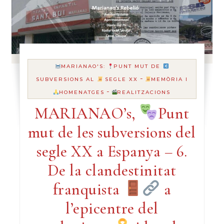
MARIANAO'S:
PUNT MUT DE
-
SUBVERSIONS AL
SEGLE XX
MEMÒRIA I
-
HOMENATGES
REALITZACIONS
MARIANAO’s,
Punt
mut de les subversions del
segle XX a Espanya – 6.
De la clandestinitat
franquista
a
l’epicentre del