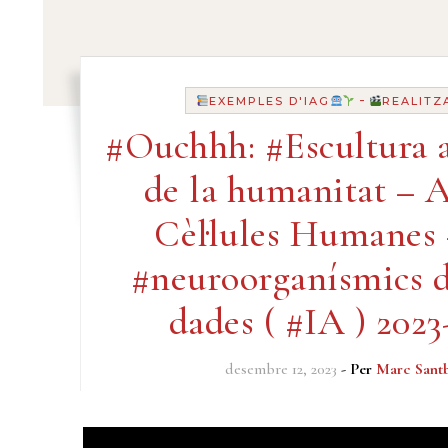
-
EXEMPLES D'IAG
REALITZ
#Ouchhh: #Escultura a
de la humanitat – A
Cèl·lules Humanes
#neuroorganísmics d
dades ( #IA ) 2023
desembre 12, 2023
- Per
Marc Sant