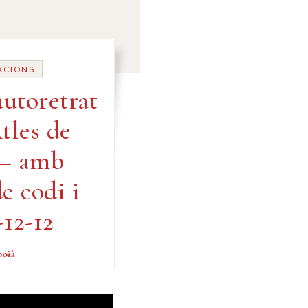
ACIONS
utoretrat
tles de
 – amb
e codi i
-12-12
boià