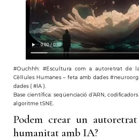
#Ouchhh: #Escultura com a autoretrat de l
Cèl·lules Humanes – feta amb dades #neuroorga
dades ( #IA ).
Base científica: seqüenciació d’ARN, codificadors
algoritme tSNE.
Podem crear un autoretrat 
humanitat amb IA?