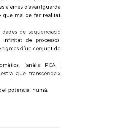
cies a eines d’avantguarda
 que mai de fer realitat
ar dades de seqüenciació
infinitat de processos:
 enigmes d’un conjunt de
màtics, l’anàlisi PCA i
estra que transcendeix
 del potencial humà.