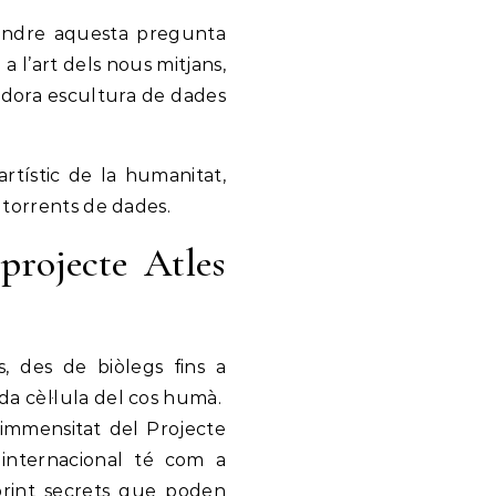
ondre aquesta pregunta
l’art dels nous mitjans,
vadora escultura de dades
rtístic de la humanitat,
i torrents de dades.
 projecte Atles
, des de biòlegs fins a
a cèl·lula del cos humà.
immensitat del Projecte
 internacional té com a
obrint secrets que poden