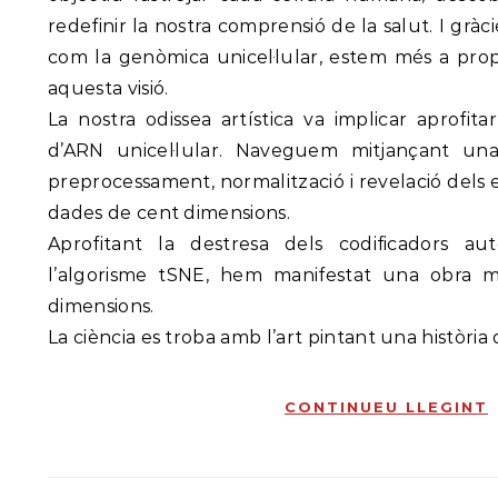
redefinir la nostra comprensió de la salut. I grà
com la genòmica unicel·lular, estem més a prop
aquesta visió.
La nostra odissea artística va implicar aprofit
d’ARN unicel·lular. Naveguem mitjançant una 
preprocessament, normalització i revelació dels
dades de cent dimensions.
Aprofitant la destresa dels codificadors auto
l’algorisme tSNE, hem manifestat una obra m
dimensions.
La ciència es troba amb l’art pintant una història
CONTINUEU LLEGINT