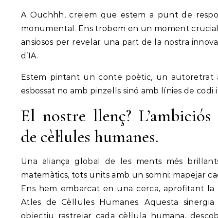
A Ouchhh, creiem que estem a punt de resp
monumental. Ens trobem en un moment crucial a 
ansiosos per revelar una part de la nostra inno
d’IA.
Estem pintant un conte poètic, un autoretrat a
esbossat no amb pinzells sinó amb línies de codi 
El nostre llenç? L’ambiciós
de cèl·lules humanes.
Una aliança global de les ments més brillants
matemàtics, tots units amb un somni: mapejar cad
Ens hem embarcat en una cerca, aprofitant la 
Atles de Cèl·lules Humanes. Aquesta sinergia
objectiu rastrejar cada cèl·lula humana, desc