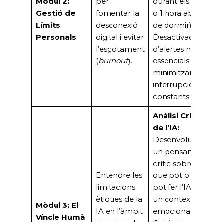
Mòdul 2:
per
durant els àpats
Gestió de
fomentar la
o 1 hora abans
Límits
desconexió
de dormir).
Personals
digital i evitar
Desactivació
l’esgotament
d’alertes no
(
burnout
).
essencials per
minimitzar les
interrupcions
constants.
Anàlisi Crítica
de l’IA:
Desenvolupar
un pensament
crític sobre el
Entendre les
que pot o no
limitacions
pot fer l’IA en
ètiques de la
un context
Mòdul 3: El
IA en l’àmbit
emocional.
Víncle Humà