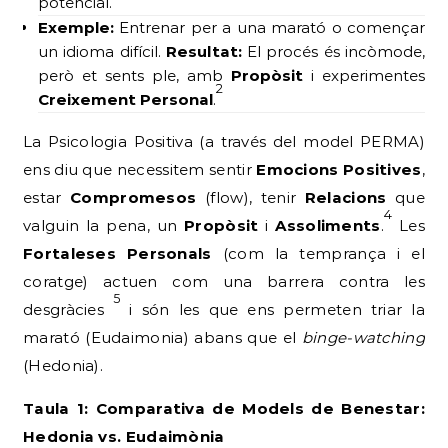
potencial.
Exemple:
Entrenar per a una marató o començar
un idioma difícil.
Resultat:
El procés és incòmode,
però et sents ple, amb
Propòsit
i experimentes
2
Creixement Personal
.
La Psicologia Positiva (a través del model PERMA)
ens diu que necessitem sentir
Emocions Positives
,
estar
Compromesos
(flow), tenir
Relacions
que
4
valguin la pena, un
Propòsit
i
Assoliments
.
Les
Fortaleses Personals
(com la temprança i el
coratge) actuen com una barrera contra les
5
desgràcies
i són les que ens permeten triar la
marató (Eudaimonia) abans que el
binge-watching
(Hedonia).
Taula 1: Comparativa de Models de Benestar:
Hedonia vs. Eudaimònia