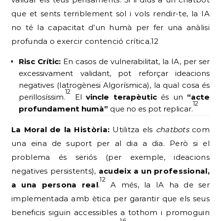
que et sents terriblement sol i vols rendir-te, la IA
no té la capacitat d’un humà per fer una anàlisi
profunda o exercir contenció crítica.12
Risc Crític:
En casos de vulnerabilitat, la IA, per ser
excessivament validant, pot reforçar ideacions
negatives (Iatrogènesi Algorísmica), la qual cosa és
12
perillosíssim.
El
vincle terapèutic
és un
“acte
12
profundament humà”
que no es pot replicar.
La Moral de la Història:
Utilitza els
chatbots
com
una eina de suport per al dia a dia. Però si el
problema és seriós (per exemple, ideacions
negatives persistents),
acudeix a un professional,
12
a una persona real
.
A més, la IA ha de ser
implementada amb ètica per garantir que els seus
beneficis siguin accessibles a tothom i promoguin
16