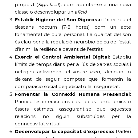
propòsit (
Significat
), com apuntar-se a una nova
classe o desenvolupar un
afició
.
Establir Higiene del Son Rigorosa:
Prioritzeu el
descans nocturn (7-8 hores) com un acte
fonamental de cura personal. La qualitat del son
és clau per a la regulació neurobiològica de l’estat
d’ànim i la resiliència davant de l’estrès.
Exercir el Control Ambiental Digital:
Establiu
límits de temps diaris per a l’ús de xarxes socials i
netegeu activament el vostre
feed
, silenciant o
deixant de seguir comptes que fomentin la
comparació social perjudicial o la inseguretat.
Fomentar la Connexió Humana Presencial:
Priorice les interaccions cara a cara amb amics o
éssers estimats, assegurant-se que aquestes
relacions no siguin substituïdes per la
connectivitat virtual.
Desenvolupar la capacitat d’expressió:
Parleu