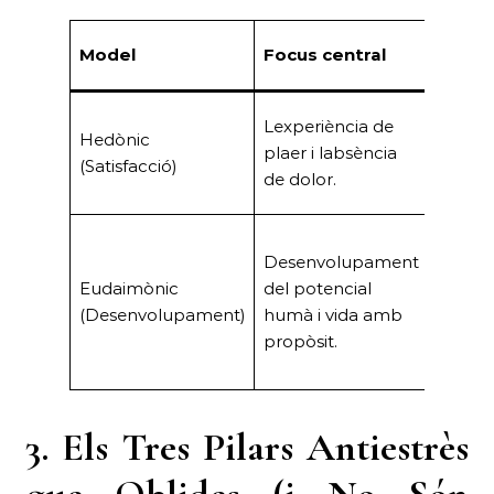
Model
Focus central
Meta
Felicita
Lexperiència de
Hedònic
subject
plaer i labsència
(Satisfacció)
plaer
de dolor.
immedi
Desenvolupament
Plenitu
Eudaimònic
del potencial
autorea
(Desenvolupament)
humà i vida amb
i funci
propòsit.
òptima
3. Els Tres Pilars Antiestrès