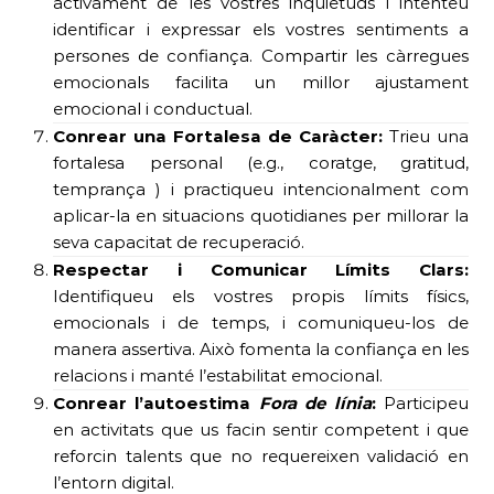
activament de les vostres inquietuds i intenteu
identificar i expressar els vostres sentiments a
persones de confiança. Compartir les càrregues
emocionals facilita un millor ajustament
emocional i conductual.
Conrear una Fortalesa de Caràcter:
Trieu una
fortalesa personal (e.g., coratge, gratitud,
temprança ) i practiqueu intencionalment com
aplicar-la en situacions quotidianes per millorar la
seva capacitat de recuperació.
Respectar i Comunicar Límits Clars:
Identifiqueu els vostres propis límits físics,
emocionals i de temps, i comuniqueu-los de
manera assertiva. Això fomenta la confiança en les
relacions i manté l’estabilitat emocional.
Conrear l’autoestima
Fora de línia
:
Participeu
en activitats que us facin sentir competent i que
reforcin talents que no requereixen validació en
l’entorn digital.