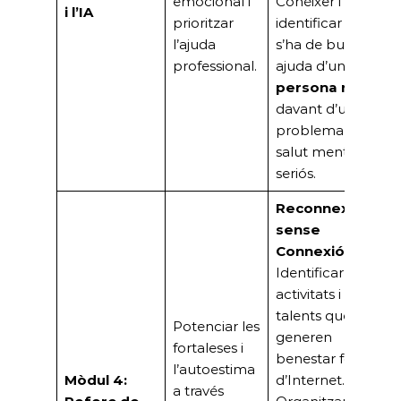
emocional i
Conèixer i
i l’IA
prioritzar
identificar quan
l’ajuda
s’ha de buscar
professional.
ajuda d’una
persona real
davant d’un
problema de
salut mental
seriós.
Reconnexió
sense
Connexió:
Identificar
activitats i
talents que
Potenciar les
generen
fortaleses i
benestar fora
l’autoestima
Mòdul 4:
d’Internet.
a través