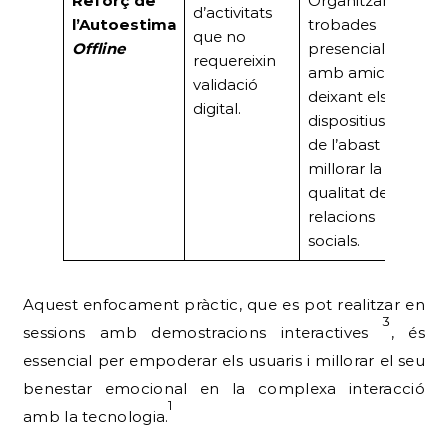
Reforç de
Organitzar
d’activitats
l’Autoestima
trobades
que no
Offline
presencials
requereixin
amb amics,
validació
deixant els
digital.
dispositius fora
de l’abast per
millorar la
qualitat de les
relacions
socials.
Aquest enfocament pràctic, que es pot realitzar en
3
sessions amb demostracions interactives
, és
essencial per empoderar els usuaris i millorar el seu
benestar emocional en la complexa interacció
1
amb la tecnologia.