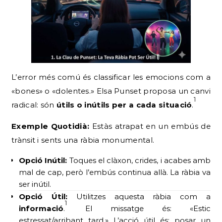
L’error més comú és classificar les emocions com a
«bones» o «dolentes.» Elsa Punset proposa un canvi
1
radical: són
útils o inútils per a cada situació
.
Exemple Quotidià:
Estàs atrapat en un embús de
trànsit i sents una ràbia monumental.
Opció Inútil:
Toques el clàxon, crides, i acabes amb
mal de cap, però l’embús continua allà. La ràbia va
ser inútil.
Opció Útil:
Utilitzes aquesta ràbia com a
1
informació
.
El missatge és: «Estic
estressat/arribant tard.» L’acció útil és: posar un