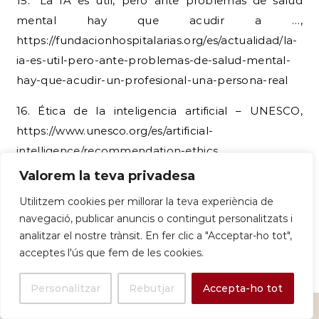
15. “La IA es útil, pero ante problemas de salud
mental hay que acudir a …,
https://fundacionhospitalarias.org/es/actualidad/la-
ia-es-util-pero-ante-problemas-de-salud-mental-
hay-que-acudir-un-profesional-una-persona-real
16. Ética de la inteligencia artificial – UNESCO,
https://www.unesco.org/es/artificial-
intelligence/recommendation-ethics
Valorem la teva privadesa
CONTINUEU LLEGINT
Utilitzem cookies per millorar la teva experiència de
navegació, publicar anuncis o contingut personalitzats i
analitzar el nostre trànsit. En fer clic a "Acceptar-ho tot",
acceptes l'ús que fem de les cookies.
Personalitzar
Rebutjar
Accepta-ho tot