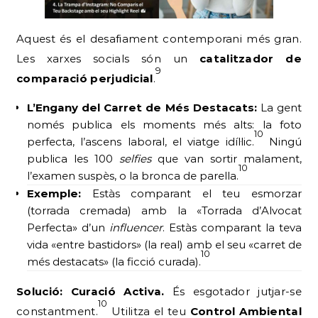
Aquest és el desafiament contemporani més gran.
Les xarxes socials són un
catalitzador de
9
comparació perjudicial
.
L’Engany del Carret de Més Destacats:
La gent
només publica els moments més alts: la foto
10
perfecta, l’ascens laboral, el viatge idíl·lic.
Ningú
publica les 100
selfies
que van sortir malament,
10
l’examen suspès, o la bronca de parella.
Exemple:
Estàs comparant el teu esmorzar
(torrada cremada) amb la «Torrada d’Alvocat
Perfecta» d’un
influencer
. Estàs comparant la teva
vida «entre bastidors» (la real) amb el seu «carret de
10
més destacats» (la ficció curada).
Solució: Curació Activa.
És esgotador jutjar-se
10
constantment.
Utilitza el teu
Control Ambiental