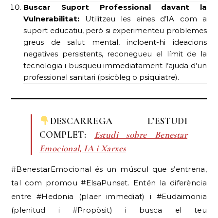
Buscar Suport Professional davant la
Vulnerabilitat:
Utilitzeu les eines d’IA com a
suport educatiu, però si experimenteu problemes
greus de salut mental, incloent-hi ideacions
negatives persistents, reconegueu el límit de la
tecnologia i busqueu immediatament l’ajuda d’un
professional sanitari (psicòleg o psiquiatre).
DESCARREGA L’ESTUDI
COMPLET:
Estudi sobre Benestar
Emocional, IA i Xarxes
#BenestarEmocional és un múscul que s’entrena,
tal com promou #ElsaPunset. Entén la diferència
entre #Hedonia (plaer immediat) i #Eudaimonia
(plenitud i #Propòsit) i busca el teu