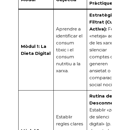
Pràctiques
Estratègia de
Filtrat (Curació
Aprendre a
Activa):
Fer una
identificar el
«neteja» activa
consum
de les xarxes,
Mòdul 1: La
tòxic i el
silenciar
Dieta Digital
consum
comptes que
nutritiu a la
generen
xarxa.
ansietat o
comparació
social nociva.
Rutina de
Desconnexió:
Establir «zones
Establir
de silenci
regles clares
digital» (p. ex.,