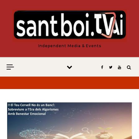
Vés al contingut
Independent Media & Events