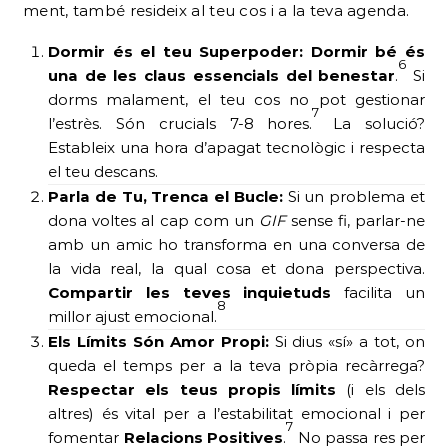
ment, també resideix al teu cos i a la teva agenda.
Dormir és el teu Superpoder:
Dormir bé és
6
una de les claus essencials del benestar
.
Si
dorms malament, el teu cos no pot gestionar
7
l’estrès. Són crucials 7-8 hores.
La solució?
Estableix una hora d’apagat tecnològic i respecta
el teu descans.
Parla de Tu, Trenca el Bucle:
Si un problema et
dona voltes al cap com un
GIF
sense fi, parlar-ne
amb un amic ho transforma en una conversa de
la vida real, la qual cosa et dona perspectiva.
Compartir les teves inquietuds
facilita un
8
millor ajust emocional.
Els Límits Són Amor Propi:
Si dius «sí» a tot, on
queda el temps per a la teva pròpia recàrrega?
Respectar els teus propis límits
(i els dels
altres) és vital per a l’estabilitat emocional i per
7
fomentar
Relacions Positives
.
No passa res per