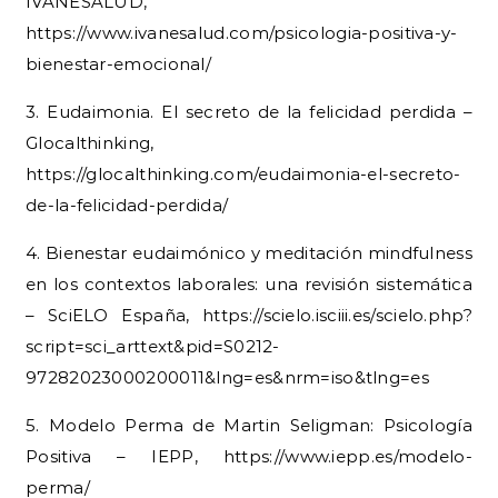
IVANESALUD,
https://www.ivanesalud.com/psicologia-positiva-y-
bienestar-emocional/
3. Eudaimonia. El secreto de la felicidad perdida –
Glocalthinking,
https://glocalthinking.com/eudaimonia-el-secreto-
de-la-felicidad-perdida/
4. Bienestar eudaimónico y meditación mindfulness
en los contextos laborales: una revisión sistemática
– SciELO España, https://scielo.isciii.es/scielo.php?
script=sci_arttext&pid=S0212-
97282023000200011&lng=es&nrm=iso&tlng=es
5. Modelo Perma de Martin Seligman: Psicología
Positiva – IEPP, https://www.iepp.es/modelo-
perma/