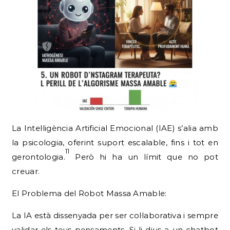
La Intel·ligència Artificial Emocional (IAE) s’alia amb
la psicologia, oferint suport escalable, fins i tot en
11
gerontologia.
Però hi ha un límit que no pot
creuar.
El Problema del Robot Massa Amable:
La IA està dissenyada per ser col·laborativa i sempre
validar els teus pensaments. Si li dius a un chatbot