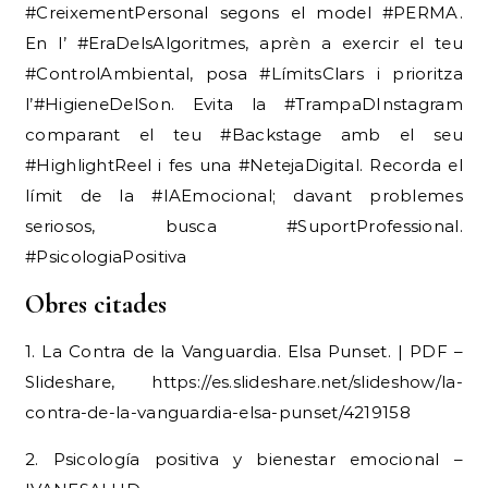
#CreixementPersonal segons el model #PERMA.
En l’ #EraDelsAlgoritmes, aprèn a exercir el teu
#ControlAmbiental, posa #LímitsClars i prioritza
l’#HigieneDelSon. Evita la #TrampaDInstagram
comparant el teu #Backstage amb el seu
#HighlightReel i fes una #NetejaDigital. Recorda el
límit de la #IAEmocional; davant problemes
seriosos, busca #SuportProfessional.
#PsicologiaPositiva
Obres citades
1. La Contra de la Vanguardia. Elsa Punset. | PDF –
Slideshare, https://es.slideshare.net/slideshow/la-
contra-de-la-vanguardia-elsa-punset/4219158
2. Psicología positiva y bienestar emocional –