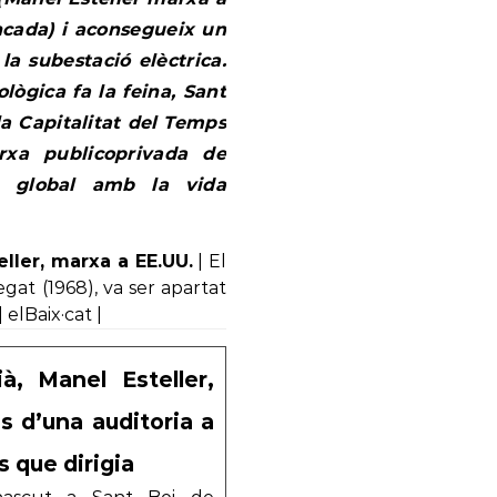
ancada) i aconsegueix un
la subestació elèctrica.
lògica fa la feina, Sant
 la Capitalitat del Temps
xa publicoprivada de
da global amb la vida
eller, marxa a EE.UU.
| El
gat (1968), va ser apartat
 elBaix·cat |
ià, Manel Esteller,
s d’una auditoria a
s que dirigia