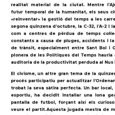
realitat material de la ciutat. Mentre l’A
futur temporal de la humanitat, els seus 
«reinventar» la gestió del temps a les carr
segona quinzena d’octubre, la C-32, l’A-2 i 
com a centres de pèrdua de temps col·le
constants a causa de pluges, accidents i la
de trànsit, especialment entre Sant Boi i G
pionera de les Polítiques del Temps hauri
auditoria de la productivitat perduda al Nus
El civisme, un altre gran tema de la quinze
procés participatiu per actualitzar l’Orden
trobat la seva sàtira perfecta. Un bar local
esportiu, ha decidit instal·lar una lona g
pantalla de futbol, forçant així els curios
veure el partit.Aquesta jugada mestra de m