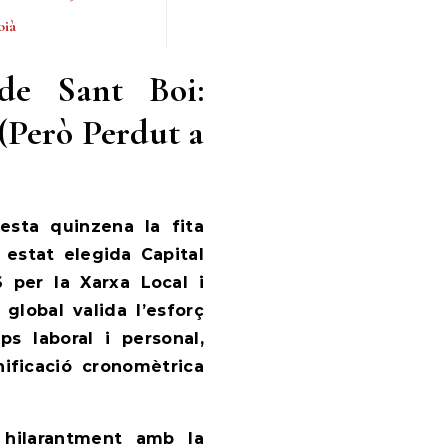
oià
de Sant Boi:
(Però Perdut a
esta quinzena la fita
estat elegida Capital
 per la Xarxa Local i
lobal valida l’esforç
ps laboral i personal,
nificació cronomètrica
ta hilarantment amb la