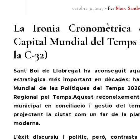
octubre 31, 2025
- Per
Marc Santb
La Ironia Cronomètrica 
Capital Mundial del Temps 
la C-32)
Sant Boi de Llobregat ha aconseguit aqu
estratègica més important en dècades: ha 
Mundial de les Polítiques del Temps 2026
Regional pel Temps.Aquest reconeixement g
municipal en conciliació i gestió del tem
projectant la ciutat com un far de la pla
moderna.
L’èxit discursiu i polític, però, contras