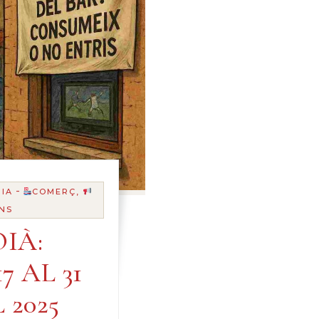
-
IA
COMERÇ,
NS
IÀ:
7 AL 31
 2025