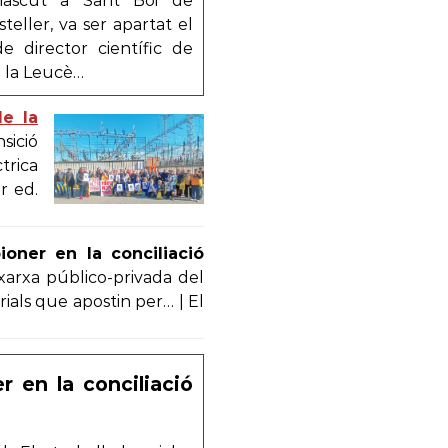
nascut a Sant Boi de
eller, va ser apartat el
 director científic de
ra la Leucè…
de la
sició
trica
r ed.
oner en la conciliació
 xarxa público-privada del
ials que apostin per… | El
r en la conciliació