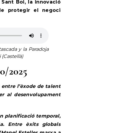
a Sant Boi, la innovació
de protegir el negoci
ascada y la Paradoja
(Castellà)
10/2025
entre l’èxode de talent
 per al desenvolupament
 planificació temporal,
a. Entre èxits globals
 (Manel Esteller marxa a