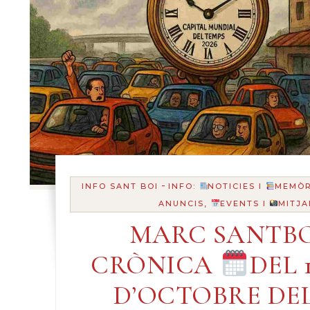
-
INFO SANT BOI
INFO:
NOTICIES I
MEMÒR
ANUNCIS,
EVENTS I
MITJA
MARC SANTBO
CRÒNICA
DEL 1
D’OCTOBRE DEL