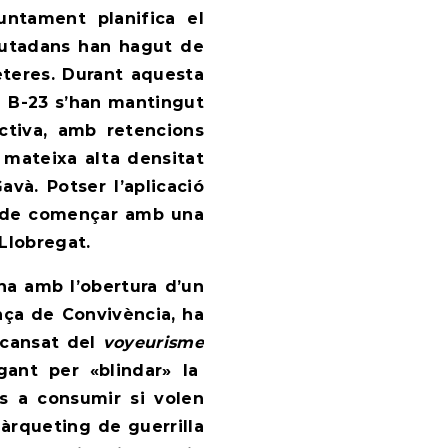
juntament planifica el
ciutadans han hagut de
eteres. Durant aquesta
la B-23 s’han mantingut
ctiva, amb retencions
 mateixa alta densitat
avà. Potser l’aplicació
a de començar amb una
 Llobregat.
na amb l’obertura d’un
ança de Convivència
, ha
, cansat del
voyeurisme
egant per «blindar» la
os a consumir si volen
àrqueting de guerrilla