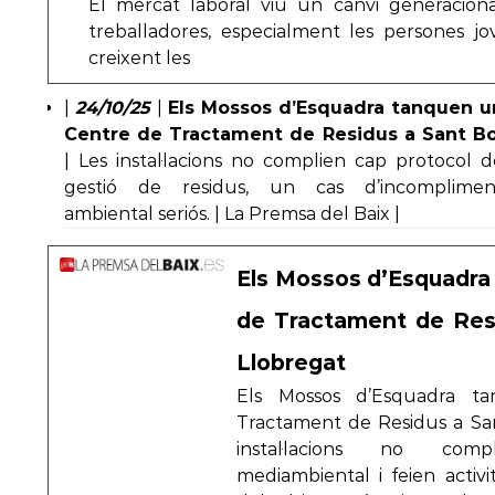
El mercat laboral viu un canvi generacional
treballadores, especialment les persones j
creixent les
|
24/10/25
|
Els Mossos d’Esquadra tanquen u
Centre de Tractament de Residus a Sant Bo
| Les instal·lacions no complien cap protocol d
gestió de residus, un cas d’incomplimen
ambiental seriós. | La Premsa del Baix |
Els Mossos d’Esquadra
de Tractament de Res
Llobregat
Els Mossos d’Esquadra t
Tractament de Residus a San
instal·lacions no com
mediambiental i feien activi