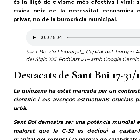
és la lliçó de civisme més efectiva i viral: 
cívica neix de la necessitat econòmica 
privat, no de la burocràcia municipal.
Sant Boi de Llobregat_ Capital del Tiempo At
del Siglo XXI
.
PodCast IA – amb Google Gemini 
Destacats de Sant Boi 17-31/
La quinzena ha estat marcada per un contrast 
científic i els avenços estructurals crucials
urbà.
Sant Boi demostra ser una potència mundial en
malgrat que la C-32 es dediqui a gastar-l
(Capital del Temps) i la pèrdua de celebritats