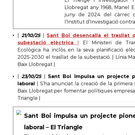
El metge i investigador 
Llobregat any 1968, Manel Est
juny de 2024 del càrrec de
l’Institut d’Investigació cont
|
21/10/25
|
Sant Boi desencalla el trasllat 
subestació elèctrica
|
El Ministeri de Tran
Ecològica ha inclòs en la seva planificació elèc
2025-2030 el trasllat de la subestació. | Línia Ma
Baix Llobregat |
|
23/10/25
|
Sant Boi impulsa un projecte pi
laboral
| S’ha anunciat la creació de la primera
Baix Llobregat per fomentar polítiques empresar
Triangle |
Sant Boi impulsa un projecte pione
laboral – El Triangle