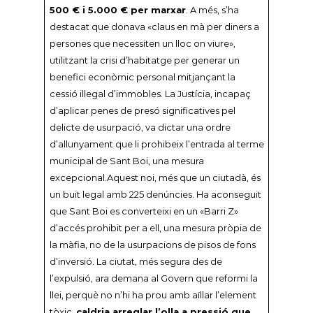
500 € i 5.000 € per marxar
. A més, s’ha
destacat que donava «claus en mà per diners a
persones que necessiten un lloc on viure»,
utilitzant la crisi d’habitatge per generar un
benefici econòmic personal mitjançant la
cessió il·legal d’immobles. La Justícia, incapaç
d’aplicar penes de presó significatives pel
delicte de usurpació, va dictar una ordre
d’allunyament que li prohibeix l’entrada al terme
municipal de Sant Boi, una mesura
excepcional.Aquest noi, més que un ciutadà, és
un buit legal amb 225 denúncies. Ha aconseguit
que Sant Boi es converteixi en un «Barri Z»
d’accés prohibit per a ell, una mesura pròpia de
la màfia, no de la usurpacions de pisos de fons
d’inversió. La ciutat, més segura des de
l’expulsió, ara demana al Govern que reformi la
llei, perquè no n’hi ha prou amb aïllar l’element
tòxic,
caldria arreglar l’olla a pressió que