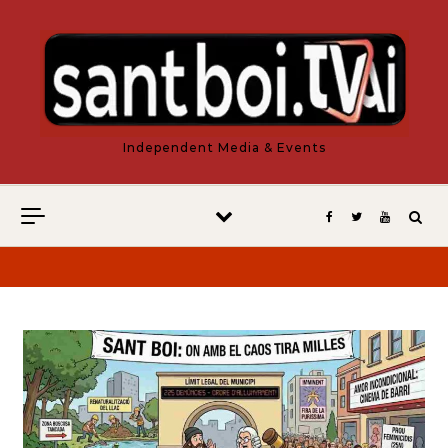
Vés al contingut
Independent Media & Events