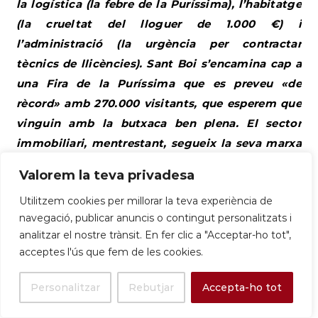
la logística (la febre de la Puríssima), l’habitatge
(la crueltat del lloguer de 1.000 €) i
l’administració (la urgència per contractar
tècnics de llicències). Sant Boi s’encamina cap a
una Fira de la Puríssima que es preveu «de
rècord» amb 270.000 visitants, que esperem que
vinguin amb la butxaca ben plena. El sector
immobiliari, mentrestant, segueix la seva marxa
amb grans operacions que gestionen pisos de
Valorem la teva privadesa
lloguer a 1.000 €, mentre l’Ajuntament esgota
Utilitzem cookies per millorar la teva experiència de
recursos per sortejar 40 habitatges públics,
navegació, publicar anuncis o contingut personalitzats i
intentant posar un pegat de 500 € a un forat de
analitzar el nostre trànsit. En fer clic a "Acceptar-ho tot",
1.000 €. L’oportunitat de feina passa per la
acceptes l'ús que fem de les cookies.
logística i la sanitat, confirmant que, per Sant
Boi, sempre hi haurà feina si saps preparar
Personalitzar
Rebutjar
Accepta-ho tot
comandes o cuidar de l’àvia.