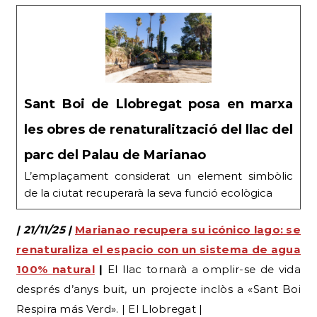
Sant Boi de Llobregat posa en marxa
les obres de renaturalització del llac del
parc del Palau de Marianao
L’emplaçament considerat un element simbòlic
de la ciutat recuperarà la seva funció ecològica
| 21/11/25 |
Marianao recupera su icónico lago: se
renaturaliza el espacio con un sistema de agua
100% natural
|
El llac tornarà a omplir-se de vida
després d’anys buit, un projecte inclòs a «Sant Boi
Respira más Verd». | El Llobregat |