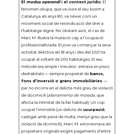
El
modus operandi
i el context jurídic
: El
fenomen okupa, que va viure el seu
boom
a
Catalunya als anys 80, va néixer com un
moviment social de reivindicació del dret a
l’habitatge digne. No obstant això, el cas de
Marc M. il·lustra la mutació cap a l’ocupació
professionalitzada. El jove va començar la seva
activitat delictiva als 18 anys i des del 2021 ha
ocupat al voltant de 200 habitatges. El seu
mètode era simple i mecànic: entrava en pisos
deshabitats — sempre propietat de
bancs,
fons d’inversió o grans immobiliàries
—
per no incorre en el delicte més greu de violació
de docimicili (
allanamento de morada
, que
afecta la intimitat de la llar habitual). Un cop
ocupat l’immoble (un delicte de
usurpació
,
castigat amb pena de multa, menys greu que la
violació de dcomicili), Marc M. extorsionava als
propietaris originals exigint pagaments d’entre