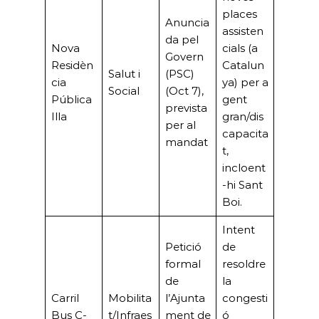
places
Anuncia
assisten
da pel
Nova
cials (a
Govern
Residèn
Catalun
Salut i
(PSC)
cia
ya) per a
Social
(Oct 7),
Pública
gent
prevista
Illa
gran/dis
per al
capacita
mandat
t,
incloent
-hi Sant
Boi.
Intent
Petició
de
formal
resoldre
de
la
Carril
Mobilita
l’Ajunta
congesti
Bus C-
t/Infraes
ment de
ó