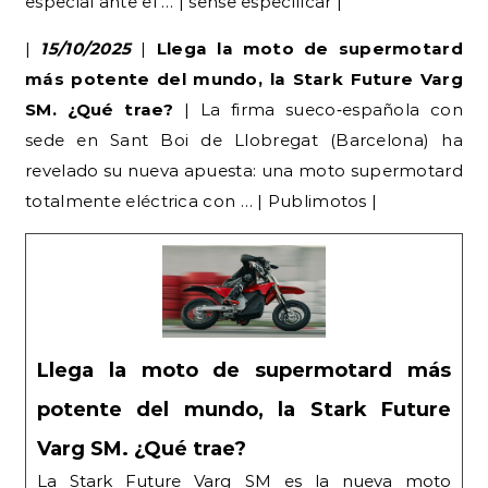
especial ante el … | sense especificar |
|
15/10/2025
|
Llega la moto de supermotard
más potente del mundo, la Stark Future Varg
SM. ¿Qué trae?
| La firma sueco‑española con
sede en Sant Boi de Llobregat (Barcelona) ha
revelado su nueva apuesta: una moto supermotard
totalmente eléctrica con … | Publimotos |
Llega la moto de supermotard más
potente del mundo, la Stark Future
Varg SM. ¿Qué trae?
La Stark Future Varg SM es la nueva moto