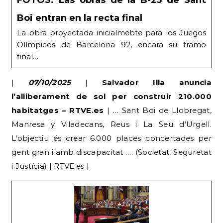
FOTOS: Las obras de la B-25 de Sant
Boi entran en la recta final
La obra proyectada inicialmebte para los Juegos
Olímpicos de Barcelona 92, encara su tramo
final…
|
07/10/2025
|
Salvador Illa anuncia
l’alliberament de sol per construir 210.000
habitatges – RTVE.es
| … Sant Boi de Llobregat,
Manresa y Viladecans, Reus i La Seu d’Urgell.
L’objectiu és crear 6.000 places concertades per
gent gran i amb discapacitat …. (Societat, Seguretat
i Justícia) | RTVE.es |