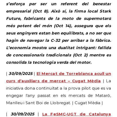
s’esforça per ser un referent del benestar
empresarial (Oct 8). Això sí, la firma local Stark
Future, fabricants de la moto de supermotard
més potent del món (Oct 14), assegura que els
seus enginyers estan ben equilibrats, a no ser que
hagin de navegar la C-32 per arribar a la fàbrica.
L’economia mostra una dualitat intrigant: fallida
de concessionaris tradicionals (Oct 2) mentre es
consolida la tecnologia verda del motor.
|
30/09/2025
|
El Mercat de Torreblanca acull un
curs d’auxiliars de mercat – Cugat Mèdia
| La
iniciativa dona continuïtat a la prova pilot que es va
engegar l’any passat en els mercats de Mataró,
Manlleu i Sant Boi de Llobregat. | Cugat Mèdia |
|
30/09/2025
|
La FeSMC-UGT de Catalunya