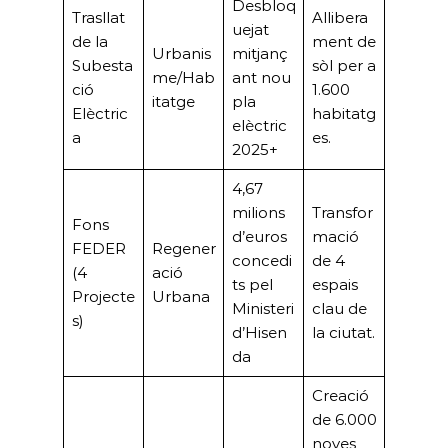
Desbloq
Trasllat
Allibera
uejat
de la
ment de
Urbanis
mitjanç
Subesta
sòl per a
me/Hab
ant nou
ció
1.600
itatge
pla
Elèctric
habitatg
elèctric
a
es.
2025+
4,67
milions
Transfor
Fons
d’euros
mació
FEDER
Regener
concedi
de 4
(4
ació
ts pel
espais
Projecte
Urbana
Ministeri
clau de
s)
d’Hisen
la ciutat.
da
Creació
de 6.000
noves