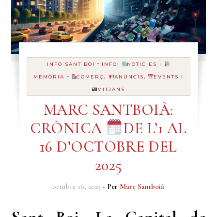
-
INFO SANT BOI
INFO:
NOTICIES I
-
MEMÒRIA
COMERÇ,
ANUNCIS,
EVENTS I
MITJANS
MARC SANTBOIÀ:
CRÒNICA
DE L’1 AL
16 D’OCTOBRE DEL
2025
octubre 16, 2025
- Per
Marc Santboià