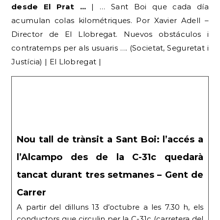
desde El Prat …
| … Sant Boi que cada día
acumulan colas kilométriques. Por Xavier Adell –
Director de El Llobregat. Nuevos obstáculos i
contratemps per als usuaris …. (Societat, Seguretat i
Justícia) | El Llobregat |
Nou tall de trànsit a Sant Boi: l’accés a
l’Alcampo des de la C-31c quedarà
tancat durant tres setmanes – Gent de
Carrer
A partir del dilluns 13 d’octubre a les 7.30 h, els
conductors que circulin per la C-31c (carretera del