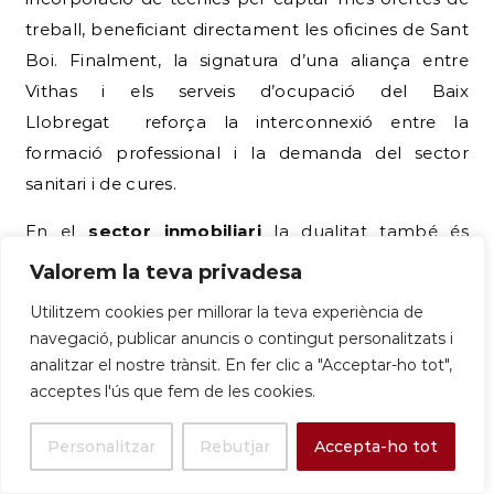
treball, beneficiant directament les oficines de Sant
Boi. Finalment, la signatura d’una aliança entre
Vithas i els serveis d’ocupació del Baix
Llobregat reforça la interconnexió entre la
formació professional i la demanda del sector
sanitari i de cures.
En el
sector inmobiliari
la dualitat també és
palpable: mentre es promou l’habitatge social
Valorem la teva privadesa
amb una convocatòria de
40 pisos de lloguer
Utilitzem cookies per millorar la teva experiència de
per a joves
, el mercat privat mostra una clara
navegació, publicar anuncis o contingut personalitzats i
elitització, especialment al barri de Marianao, o el
analitzar el nostre trànsit. En fer clic a "Acceptar-ho tot",
«Barri Z». Aquesta tensió entre l’habitatge públic
acceptes l'ús que fem de les cookies.
protegit a preus assequibles (Sant Boi és un dels
Personalitzar
Rebutjar
Accepta-ho tot
municipis propers a Barcelona amb preus més
baixos per metre quadrat ) i l’
oferta de pisos i