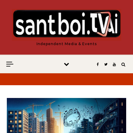
Vés al contingut
Independent Media & Events