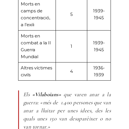
Morts en
camps de
1939-
5
concentració,
1945
a l’exili
Morts en
combat a la II
1939-
1
Guerra
1945
Mundial
Altres víctimes
1936-
4
civils
1939
Els
«Vilaboians»
que varen anar a la
guerra: «més de 1.400 persones que van
anar a lluitar per unes idees, des les
quals unes 150 van desaparèixer o no
van tornar.»