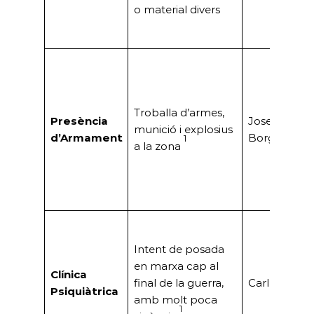
o material divers
Troballa d’armes,
Presència
Josep Faura
munició i explosius
d’Armament
Borgés, Sr. 
1
a la zona
Intent de posada
en marxa cap al
Clínica
final de la guerra,
Carles Serre
Psiquiàtrica
amb molt poca
1