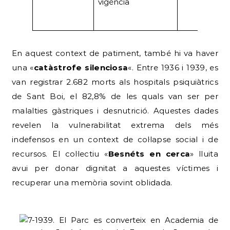
vigència
En aquest context de patiment, també hi va haver
una «
catàstrofe silenciosa
«. Entre 1936 i 1939, es
van registrar 2.682 morts als hospitals psiquiàtrics
de Sant Boi, el 82,8% de les quals van ser per
malalties gàstriques i desnutrició. Aquestes dades
revelen la vulnerabilitat extrema dels més
indefensos en un context de col·lapse social i de
recursos. El col·lectiu «
Besnéts en cerca
» lluita
avui per donar dignitat a aquestes víctimes i
recuperar una memòria sovint oblidada.