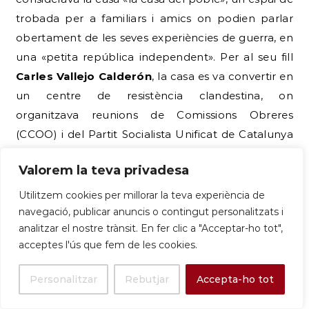
trobada per a familiars i amics on podien parlar
obertament de les seves experiències de guerra, en
una «petita república independent». Per al seu fill
Carles Vallejo Calderón
, la casa es va convertir en
un centre de resistència clandestina, on
organitzava reunions de Comissions Obreres
(CCOO) i del Partit Socialista Unificat de Catalunya
(PSUC) sense que els seus pares ho sabessin.
Valorem la teva privadesa
Aquesta casa, en el context d’un parc que havia
estat confiscat per la Falange i després urbanitzat
Utilitzem cookies per millorar la teva experiència de
per l’elit franquista, es va convertir en un espai de
navegació, publicar anuncis o contingut personalitzats i
analitzar el nostre trànsit. En fer clic a "Acceptar-ho tot",
resistència i un símbol de la transmissió
acceptes l'ús que fem de les cookies.
intergeneracional de la memòria.
Personalitzar
Rebutjar
Accepta-ho tot
La Família Vallejo: Un Llegat de Resistència i
Memòria