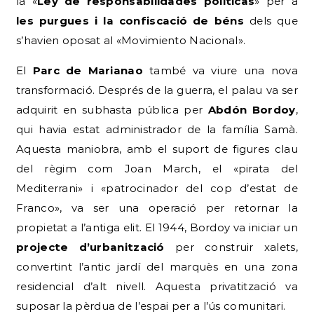
la «
Ley de responsabilidades políticas
» per a
les purgues i la confiscació de béns
dels que
s’havien oposat al «Movimiento Nacional».
El
Parc de Marianao
també va viure una nova
transformació. Després de la guerra, el palau va ser
adquirit en subhasta pública per
Abdón Bordoy
,
qui havia estat administrador de la família Samà.
Aquesta maniobra, amb el suport de figures clau
del règim com Joan March, el «pirata del
Mediterrani» i «patrocinador del cop d’estat de
Franco», va ser una operació per retornar la
propietat a l’antiga elit. El 1944, Bordoy va iniciar un
projecte d’urbanització
per construir xalets,
convertint l’antic jardí del marquès en una zona
residencial d’alt nivell. Aquesta privatització va
suposar la pèrdua de l’espai per a l’ús comunitari.