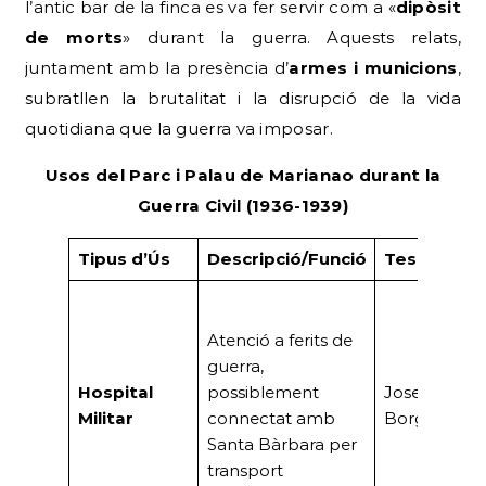
l’antic bar de la finca es va fer servir com a «
dipòsit
de morts
» durant la guerra. Aquests relats,
juntament amb la presència d’
armes i municions
,
subratllen la brutalitat i la disrupció de la vida
quotidiana que la guerra va imposar.
Usos del Parc i Palau de Marianao durant la
Guerra Civil (1936-1939)
Tipus d’Ús
Descripció/Funció
Testimonis
Atenció a ferits de
guerra,
Hospital
possiblement
Josep Faura
Militar
connectat amb
Borgés, Sr. 
Santa Bàrbara per
transport