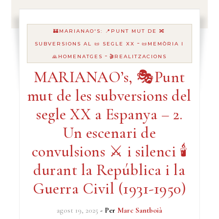
🏰MARIANAO'S: 📍PUNT MUT DE 🔀
-
SUBVERSIONS AL 📜 SEGLE XX
📜MEMÒRIA I
-
🙏HOMENATGES
🎬REALITZACIONS
MARIANAO’s, 🎭Punt
mut de les subversions del
segle XX a Espanya – 2.
Un escenari de
convulsions ⚔️ i silenci 🕯️
durant la República i la
Guerra Civil (1931-1950)
agost 19, 2025
- Per
Marc Santboià