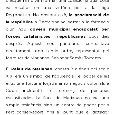
d’esquerra no van formar una coalició, la qual cosa
va resultar en una victòria per a la Lliga
Regionalista. No obstant això,
la proclamació de
la República
a Barcelona va portar a la formació
d’un nou
govern municipal encapçalat per
forces catalanistes i republicanes
pocs dies
després. Aquest nou panorama contrastava
directament amb l’antic ordre, representat pel
Marquès de Marianao, Salvador Samà i Torrents.
El
Palau de Marianao
, construït a finals del segle
XIX, era un símbol de l’opulència i el poder de les
elits, una fortuna forjada amb negocis colonials a
Cuba, incloent-hi el comerç de persones
esclavitzades. La finca de Marianao no era una
simple residència, sinó un centre de poder per a
l’elit conservadora, fins al punt que el dictador