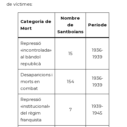
de víctimes:
Nombre
Categoria de
de
Període
Mort
Santboians
Repressió
«incontrolada»
1936-
15
al bàndol
1939
republicà
Desaparicions i
1936-
morts en
154
1939
combat
Repressió
«institucional»
1939-
7
del règim
1945
franquista