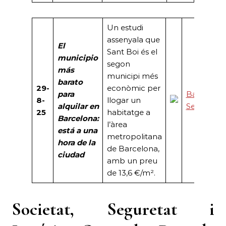
Un estudi
assenyala que
El
Sant Boi és el
municipio
segon
más
municipi més
barato
29-
econòmic per
para
Barcelona
8-
llogar un
alquilar en
Secreta
25
habitatge a
Barcelona:
l’àrea
está a una
metropolitana
hora de la
de Barcelona,
ciudad
amb un preu
de 13,6 €/m².
Societat, Seguretat i