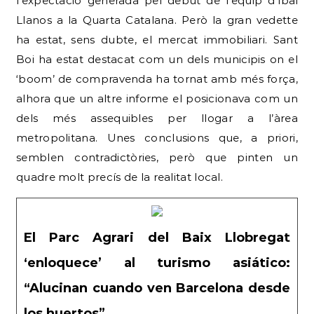
l’expectació generada pel debut de l’equip d’Ibai
Llanos a la Quarta Catalana. Però la gran vedette
ha estat, sens dubte, el mercat immobiliari. Sant
Boi ha estat destacat com un dels municipis on el
‘boom’ de compravenda ha tornat amb més força,
alhora que un altre informe el posicionava com un
dels més assequibles per llogar a l’àrea
metropolitana. Unes conclusions que, a priori,
semblen contradictòries, però que pinten un
quadre molt precís de la realitat local.
El Parc Agrari del Baix Llobregat
‘enloquece’ al turismo asiático:
“Alucinan cuando ven Barcelona desde
los huertos”