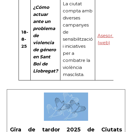
La ciutat
¿Cómo
compta amb
actuar
diverses
ante un
campanyes
problema
18-
de
de
Asesor.Legal
8-
sensibilització
violencia
(web)
25
i iniciatives
de género
per a
en Sant
combatre la
Boi de
violència
Llobregat?
masclista.
Gira de tardor 2025 de Ciutats