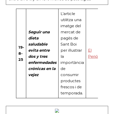
L’article
utilitza una
imatge del
Seguir una
mercat de
dieta
pagès de
saludable
Sant Boi
19-
evita entre
per il·lustrar
El
8-
dos y tres
la
Periódico
25
enfermedades
importància
crónicas en la
de
vejez
consumir
productes
frescos i de
temporada.