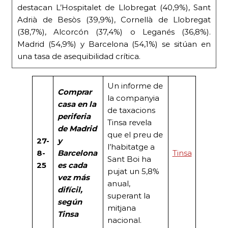
destacan L’Hospitalet de Llobregat (40,9%), Sant
Adrià de Besòs (39,9%), Cornellà de Llobregat
(38,7%), Alcorcón (37,4%) o Leganés (36,8%).
Madrid (54,9%) y Barcelona (54,1%) se sitúan en
una tasa de asequibilidad crítica.
Un informe de
Comprar
la companyia
casa en la
de taxacions
periferia
Tinsa revela
de Madrid
que el preu de
27-
y
l’habitatge a
8-
Barcelona
Tinsa
Sant Boi ha
25
es cada
pujat un 5,8%
vez más
anual,
difícil,
superant la
según
mitjana
Tinsa
nacional.