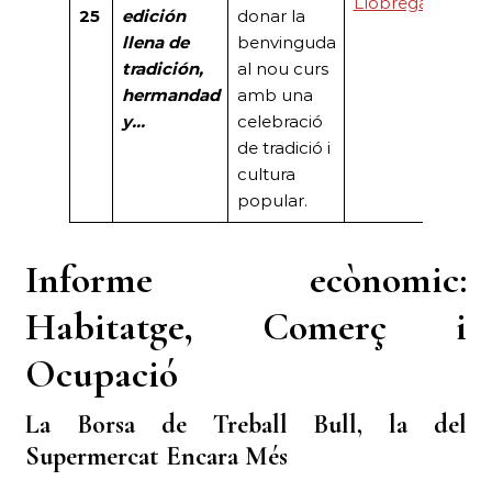
Llobregat
25
edición
donar la
llena de
benvinguda
tradición,
al nou curs
hermandad
amb una
y…
celebració
de tradició i
cultura
popular.
Informe ecònomic:
Habitatge, Comerç i
Ocupació
La Borsa de Treball Bull, la del
Supermercat Encara Més