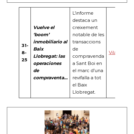
L’informe
destaca un
Vuelve el
creixement
‘boom’
notable de les
inmobiliario al
transaccions
31-
Baix
de
8-
VilaPress
Llobregat: las
compravenda
25
operaciones
a Sant Boi en
de
el marc d’una
compraventa…
revifalla a tot
el Baix
Llobregat.