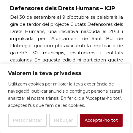
Defensores dels Drets Humans – ICIP
Del 30 de setembre al 9 d’octubre se celebrarà la
gira de tardor del projecte Ciutats Defensores dels
Drets Humans, una iniciativa nascuda el 2013 i
impulsada per l’Ajuntament de Sant Boi de
Llobregat que compta avui amb la implicació de
gairebé 30 municipis, institucions i entitats
catalanes. En aquesta edició hi participen quatre
activistes […]
Valorem la teva privadesa
Utilitzem cookies per millorar la teva experiència de
Sant Boi de
navegació, publicar anuncis o contingut personalitzats i
Llobregat, un
analitzar el nostre trànsit. En fer clic a "Acceptar-ho tot",
dels municipis
acceptes l'ús que fem de les cookies.
Gira de
implicats en
tardor
aquesta
21-
2025 de
iniciativa,
Personalitzar
Rebutjar
Accepta-ho tot
8-
Ciutats
acollirà la gira
ICIP