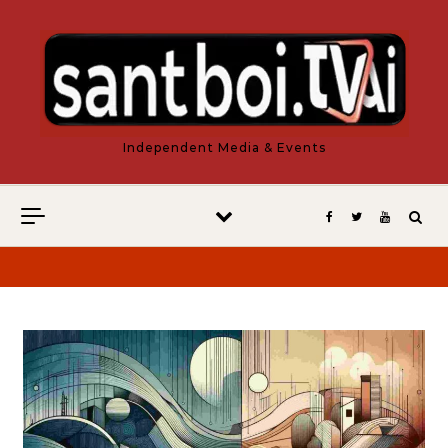
Vés al contingut
Independent Media & Events