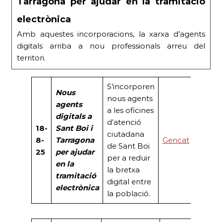
Tarragona per ajudar en la tramitació
electrònica
Amb aquestes incorporacions, la xarxa d’agents
digitals arriba a nou professionals arreu del
territori.
S’incorporen
Nous
nous agents
agents
a les oficines
digitals a
d’atenció
18-
Sant Boi i
ciutadana
8-
Tarragona
Gencat
de Sant Boi
25
per ajudar
per a reduir
en la
la bretxa
tramitació
digital entre
electrònica
la població.