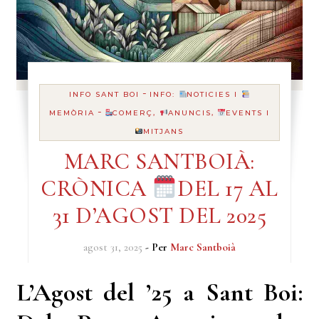
-
INFO SANT BOI
INFO:
NOTICIES I
-
MEMÒRIA
COMERÇ,
ANUNCIS,
EVENTS I
MITJANS
MARC SANTBOIÀ:
CRÒNICA
DEL 17 AL
31 D’AGOST DEL 2025
agost 31, 2025
- Per
Marc Santboià
L’Agost del ’25 a Sant Boi: