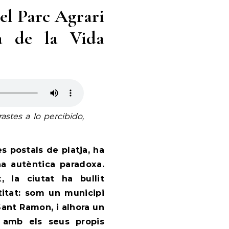
Del Parc Agrari
ia de la Vida
stes a lo percibido,
es postals de platja, ha
na autèntica paradoxa.
, la ciutat ha bullit
titat: som un municipi
ant Ramon, i alhora un
 amb els seus propis