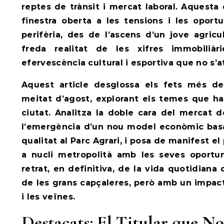
reptes de trànsit i mercat laboral. Aquesta
finestra oberta a les tensions i les oportu
perifèria, des de l’ascens d’un jove agricul
freda realitat de les xifres immobiliàr
efervescència cultural i esportiva que no s’at
Aquest article desglossa els fets més d
meitat d’agost, explorant els temes que han
ciutat. Analitza la doble cara del mercat d
l’emergència d’un nou model econòmic basat
qualitat al Parc Agrari, i posa de manifest e
a nucli metropolità amb les seves oportun
retrat, en definitiva, de la vida quotidian
de les grans capçaleres, però amb un impact
i les veïnes.
Destacats: El Titular que No