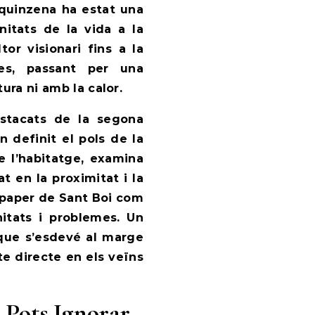
 quinzena ha estat una
nitats de la vida a la
tor visionari fins a la
ies, passant per una
ura ni amb la calor.
estacats de la segona
 definit el pols de la
e l’habitatge, examina
 en la proximitat i la
l paper de Sant Boi com
itats i problemes. Un
a que s’esdevé al marge
e directe en els veïns
 Pots Ignorar