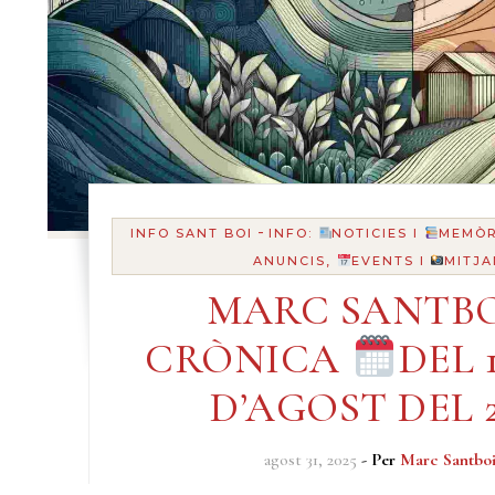
-
INFO SANT BOI
INFO:
NOTICIES I
MEMÒR
ANUNCIS,
EVENTS I
MITJA
MARC SANTBO
CRÒNICA
DEL 1
D’AGOST DEL 2
agost 31, 2025
- Per
Marc Santbo