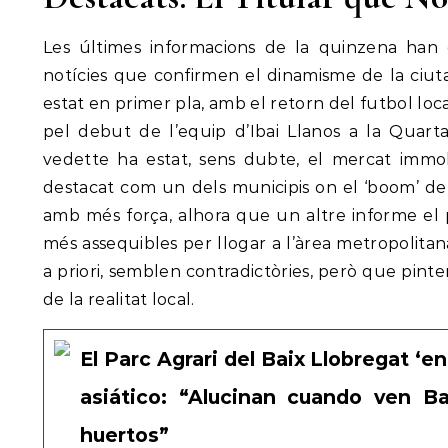
Les últimes informacions de la quinzena han 
notícies que confirmen el dinamisme de la ciuta
estat en primer pla, amb el retorn del futbol loc
pel debut de l’equip d’Ibai Llanos a la Quart
vedette ha estat, sens dubte, el mercat immobi
destacat com un dels municipis on el ‘boom’ d
amb més força, alhora que un altre informe el
més assequibles per llogar a l’àrea metropolita
a priori, semblen contradictòries, però que pin
de la realitat local.
El Parc Agrari del Baix Llobregat ‘e
asiático: “Alucinan cuando ven B
huertos”