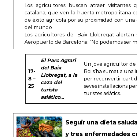
Los agricultores buscan atraer visitantes 
catalana, que ven la huerta metropolitana 
de éxito agrícola por su proximidad con una
del mundo
Los agricultores del Baix Llobregat alertan
Aeropuerto de Barcelona: “No podemos ser 
El Parc Agrari
Un jove agricultor de
del Baix
17-
Boi s’ha sumat a una in
Llobregat, a la
8 –
per reconvertir part d
caza del
25
seves instal·lacions pe
turista
turistes asiàtics.
asiático…
Seguir una dieta saluda
y tres enfermedades cr