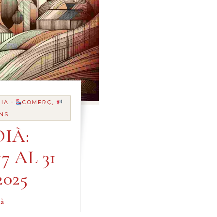
-
IA
COMERÇ,
NS
IÀ:
7 AL 31
025
ià