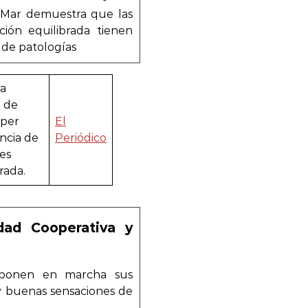
l Mar demuestra que las
ión equilibrada tienen
de patologías
na
t de
 per
El
ància de
Periódico
es
rada.
dad Cooperativa y
 ponen en marcha sus
 y buenas sensaciones de