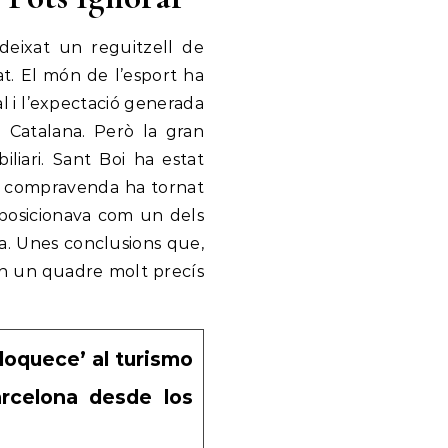
deixat un reguitzell de
t. El món de l’esport ha
al i l’expectació generada
a Catalana. Però la gran
liari. Sant Boi ha estat
e compravenda ha tornat
 posicionava com un dels
na. Unes conclusions que,
ten un quadre molt precís
nloquece’ al turismo
arcelona desde los