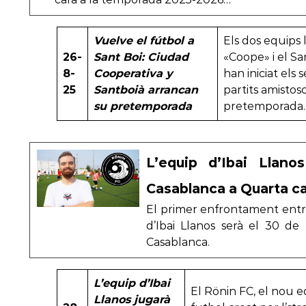
Vuelve el fútbol a
Els dos equips l
26-
Sant Boi: Ciudad
«Coope» i el Sa
8-
Cooperativa y
han iniciat els 
25
Santboià arrancan
partits amistos
su pretemporada
pretemporada.
L’equip d’Ibai Llano
Casablanca a Quarta c
El primer enfrontament entre 
d’Ibai Llanos serà el 30 d
Casablanca.
L’equip d’Ibai
El Rönin FC, el nou 
Llanos jugarà