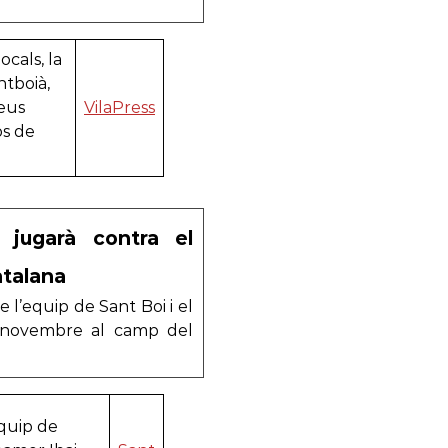
ocals, la
ntboià,
seus
VilaPress
os de
s jugarà contra el
atalana
l’equip de Sant Boi i el
e novembre al camp del
equip de