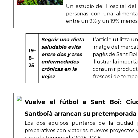
Un estudio del Hospital de
personas con una alimentac
entre un 9% y un 19% menos 
Seguir una dieta
L’article utilitza u
saludable evita
imatge del merca
19-
entre dos y tres
pagès de Sant Boi
8-
enfermedades
il·lustrar la import
25
crónicas en la
consumir product
vejez
frescos i de tempo
Vuelve el fútbol a Sant Boi: Ciu
Santboià arrancan su pretemporada
Los dos equipos punteros de la ciudad
preparativos con victorias, nuevos proyectos
cara a la temporada 2025-2026…