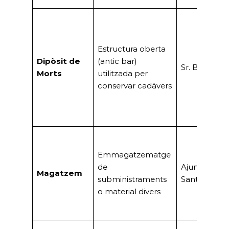
Estructura oberta
Dipòsit de
(antic bar)
Sr. Bota
Morts
utilitzada per
conservar cadàvers
Emmagatzematge
de
Ajuntament
Magatzem
subministraments
Sant Boi
o material divers