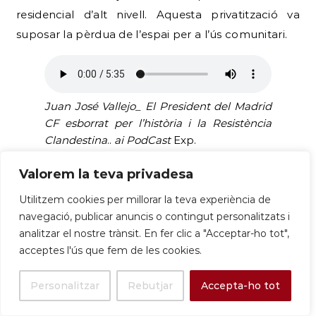
residencial d’alt nivell. Aquesta privatització va
suposar la pèrdua de l’espai per a l’ús comunitari.
Juan José Vallejo_ El President del Madrid
CF esborrat per l’història i la Resistència
Clandestina
..
ai PodCast
Exp.
No obstant això, la història
Valorem la teva privadesa
de resistència de la
família
Utilitzem cookies per millorar la teva experiència de
Vallejo
va continuar.
Juan
navegació, publicar anuncis o contingut personalitzats i
José Vallejo
va ser
analitzar el nostre trànsit. En fer clic a "Acceptar-ho tot",
empresonat, internat
en
acceptes l'ús que fem de les cookies.
camps de concentració i
Personalitzar
Rebutjar
Accepta-ho tot
condemnat a mort, però va aconseguir escapar.
Un cop a Barcelona, va continuar la seva