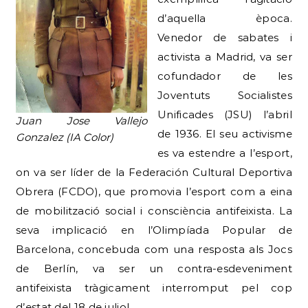
d’aquella època.
Venedor de sabates i
activista a Madrid, va ser
cofundador de les
Joventuts Socialistes
Unificades (JSU) l’abril
Juan Jose Vallejo
de 1936. El seu activisme
Gonzalez (IA Color)
es va estendre a l’esport,
on va ser líder de la Federación Cultural Deportiva
Obrera (FCDO), que promovia l’esport com a eina
de mobilització social i consciència antifeixista. La
seva implicació en l’Olimpíada Popular de
Barcelona, concebuda com una resposta als Jocs
de Berlín, va ser un contra-esdeveniment
antifeixista tràgicament interromput pel cop
d’estat del 18 de juliol.