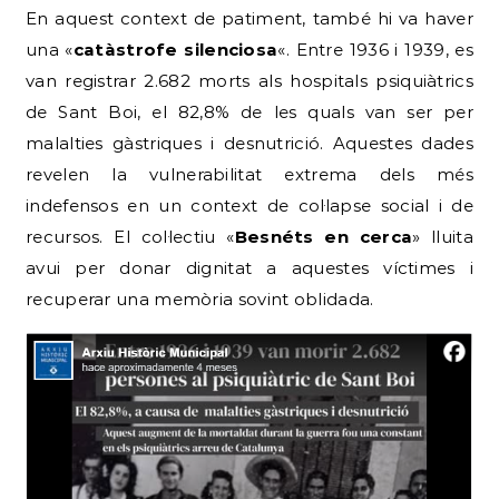
En aquest context de patiment, també hi va haver
una «
catàstrofe silenciosa
«. Entre 1936 i 1939, es
van registrar 2.682 morts als hospitals psiquiàtrics
de Sant Boi, el 82,8% de les quals van ser per
malalties gàstriques i desnutrició. Aquestes dades
revelen la vulnerabilitat extrema dels més
indefensos en un context de col·lapse social i de
recursos. El col·lectiu «
Besnéts en cerca
» lluita
avui per donar dignitat a aquestes víctimes i
recuperar una memòria sovint oblidada.