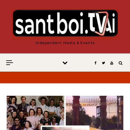
Vés al contingut
Independent Media & Events