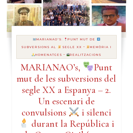
MARIANAO'S:
PUNT MUT DE
-
SUBVERSIONS AL
SEGLE XX
MEMÒRIA I
-
HOMENATGES
REALITZACIONS
MARIANAO’s,
Punt
mut de les subversions del
segle XX a Espanya – 2.
Un escenari de
convulsions
i silenci
durant la República i