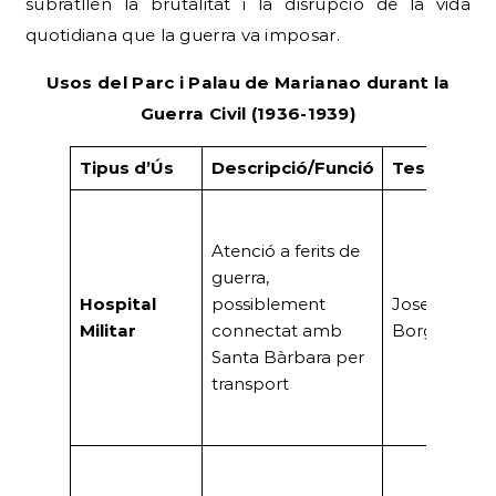
subratllen la brutalitat i la disrupció de la vida
quotidiana que la guerra va imposar.
Usos del Parc i Palau de Marianao durant la
Guerra Civil (1936-1939)
Tipus d’Ús
Descripció/Funció
Testimonis
Atenció a ferits de
guerra,
Hospital
possiblement
Josep Faura
Militar
connectat amb
Borgés, Sr. 
Santa Bàrbara per
transport