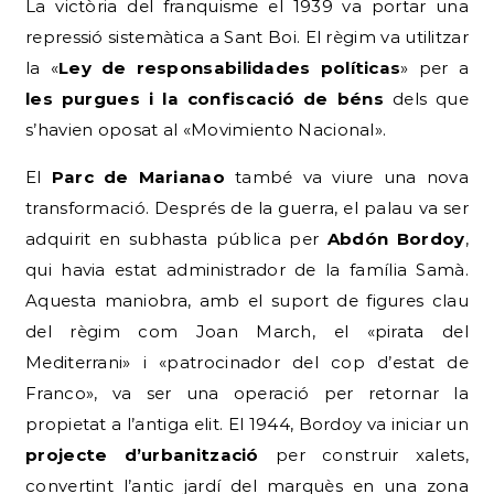
La victòria del franquisme el 1939 va portar una
repressió sistemàtica a Sant Boi. El règim va utilitzar
la «
Ley de responsabilidades políticas
» per a
les purgues i la confiscació de béns
dels que
s’havien oposat al «Movimiento Nacional».
El
Parc de Marianao
també va viure una nova
transformació. Després de la guerra, el palau va ser
adquirit en subhasta pública per
Abdón Bordoy
,
qui havia estat administrador de la família Samà.
Aquesta maniobra, amb el suport de figures clau
del règim com Joan March, el «pirata del
Mediterrani» i «patrocinador del cop d’estat de
Franco», va ser una operació per retornar la
propietat a l’antiga elit. El 1944, Bordoy va iniciar un
projecte d’urbanització
per construir xalets,
convertint l’antic jardí del marquès en una zona