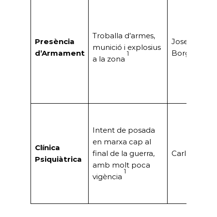
Troballa d’armes,
Presència
Josep Faura
munició i explosius
d’Armament
Borgés, Sr. 
1
a la zona
Intent de posada
en marxa cap al
Clínica
final de la guerra,
Carles Serre
Psiquiàtrica
amb molt poca
1
vigència