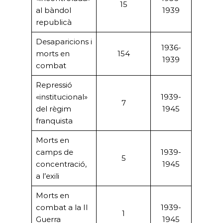
15
al bàndol
1939
republicà
Desaparicions i
1936-
morts en
154
1939
combat
Repressió
«institucional»
1939-
7
del règim
1945
franquista
Morts en
camps de
1939-
5
concentració,
1945
a l’exili
Morts en
combat a la II
1939-
1
Guerra
1945