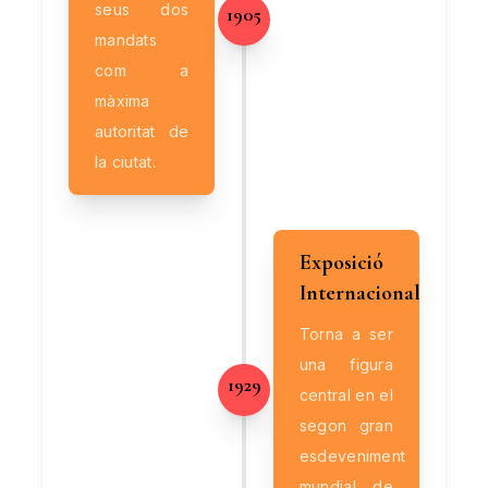
seus dos
1905
mandats
com a
màxima
autoritat de
la ciutat.
Exposició
Internacional
Torna a ser
una figura
1929
central en el
segon gran
esdeveniment
mundial de