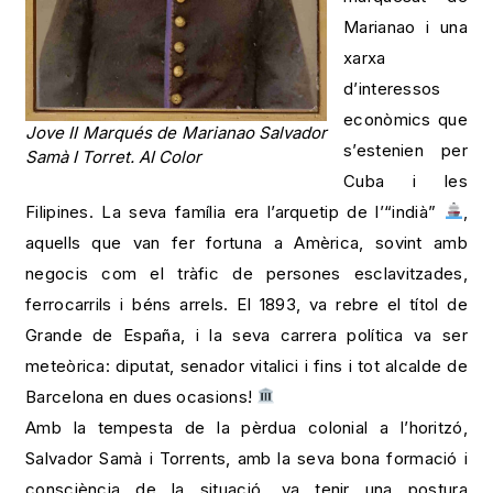
Marianao i una
xarxa
d’interessos
econòmics que
Jove II Marqués de Marianao Salvador
s’estenien per
Samà I Torret. AI Color
Cuba i les
Filipines. La seva família era l’arquetip de l’“indià”
,
aquells que van fer fortuna a Amèrica, sovint amb
negocis com el tràfic de persones esclavitzades,
ferrocarrils i béns arrels. El 1893, va rebre el títol de
Grande de España, i la seva carrera política va ser
meteòrica: diputat, senador vitalici i fins i tot alcalde de
Barcelona en dues ocasions!
Amb la tempesta de la pèrdua colonial a l’horitzó,
Salvador Samà i Torrents, amb la seva bona formació i
consciència de la situació, va tenir una postura