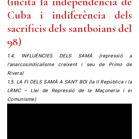
(incita la independència de
Cuba i indiferència dels
sacrificis dels santboians del
98)
1.4. INFLUÈNCIES DELS SAMÀ (repressió a
l’anarcosindicalisme creixent i seu de Primo de
Rivera)
1.5. LA FI DELS SAMÀ A SANT BOI (la II República i la
LRMC – Llei de Repressió de la Maçoneria i el
Comunisme)