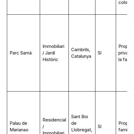
colonial
Immobiliari
Propiet
Cambrils,
Parc Samà
/ Jardí
Sí
privada
Catalunya
Històric
la famíl
Sant Boi
Residencial
Palau de
de
Propiet
/
Sí
Marianao
Llobregat,
familiar
Immobiliari