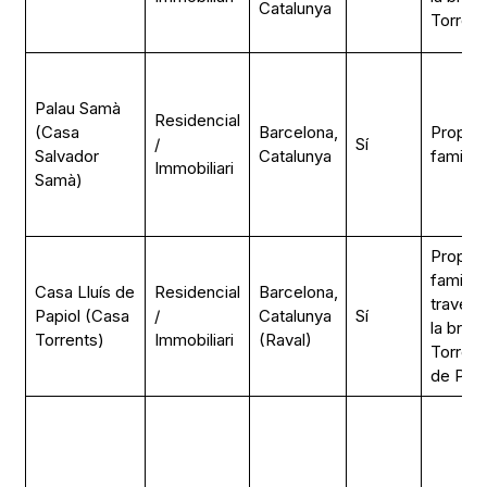
Catalunya
Torrent
Palau Samà
Residencial
(Casa
Barcelona,
Propiet
/
Sí
Salvador
Catalunya
familiar
Immobiliari
Samà)
Propiet
familiar
Casa Lluís de
Residencial
Barcelona,
través 
Papiol (Casa
/
Catalunya
Sí
la bran
Torrents)
Immobiliari
(Raval)
Torrents
de Papi