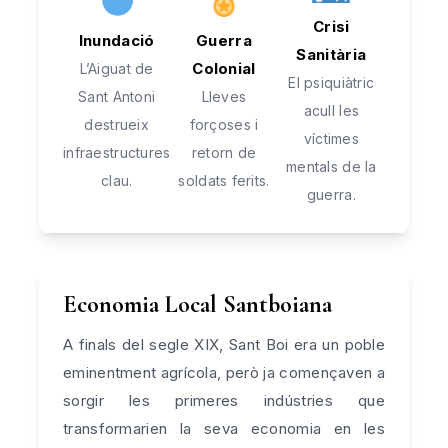
Crisi
Inundació
Guerra
Sanitària
Colonial
L’Aiguat de
El psiquiàtric
Sant Antoni
Lleves
acull les
destrueix
forçoses i
víctimes
infraestructures
retorn de
mentals de la
clau.
soldats ferits.
guerra.
Economia Local Santboiana
A finals del segle XIX, Sant Boi era un poble
eminentment agrícola, però ja començaven a
sorgir les primeres indústries que
transformarien la seva economia en les