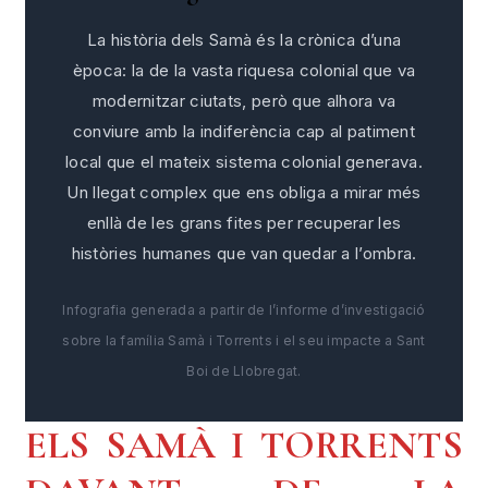
La història dels Samà és la crònica d’una
època: la de la vasta riquesa colonial que va
modernitzar ciutats, però que alhora va
conviure amb la indiferència cap al patiment
local que el mateix sistema colonial generava.
Un llegat complex que ens obliga a mirar més
enllà de les grans fites per recuperar les
històries humanes que van quedar a l’ombra.
Infografia generada a partir de l’informe d’investigació
sobre la família Samà i Torrents i el seu impacte a Sant
Boi de Llobregat.
ELS SAMÀ I TORRENTS