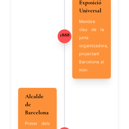
Exposició
Universal
Membre
clau de la
1888
junta
organitzadora,
projectant
Barcelona al
món.
Alcalde
de
Barcelona
Primer dels