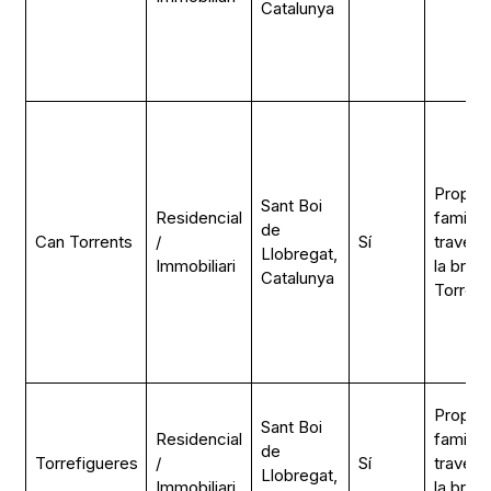
Catalunya
Propiet
Sant Boi
Residencial
familiar
de
Can Torrents
/
Sí
través 
Llobregat,
Immobiliari
la bran
Catalunya
Torrent
Propiet
Sant Boi
Residencial
familiar
de
Torrefigueres
/
Sí
través 
Llobregat,
Immobiliari
la bran