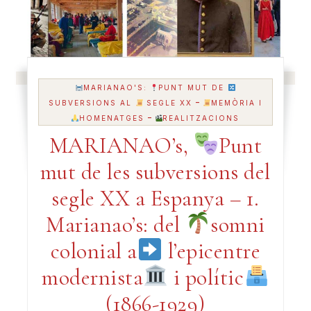
MARIANAO'S:
PUNT MUT DE
-
SUBVERSIONS AL
SEGLE XX
MEMÒRIA I
-
HOMENATGES
REALITZACIONS
MARIANAO’s,
Punt
mut de les subversions del
segle XX a Espanya – 1.
Marianao’s: del
somni
colonial a
l’epicentre
modernista
i polític
(1866-1929)