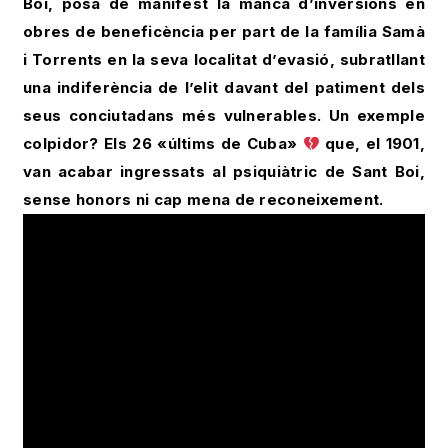
Boi, posa de manifest la manca d’inversions en
obres de beneficència per part de la família Samà
i Torrents en la seva localitat d’evasió, subratllant
una indiferència de l’elit davant del patiment dels
seus conciutadans més vulnerables. Un exemple
colpidor? Els 26 «últims de Cuba»
que, el 1901,
van acabar ingressats al psiquiàtric de Sant Boi,
sense honors ni cap mena de reconeixement.