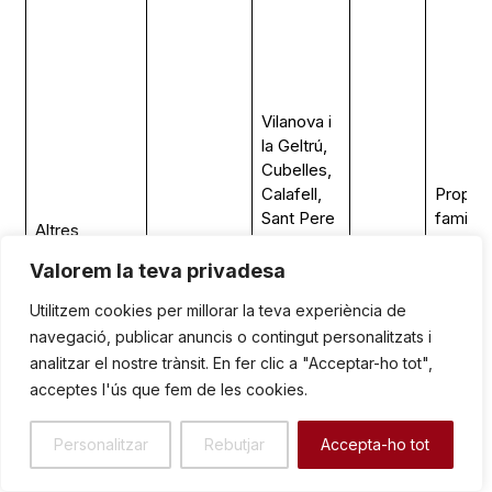
Vilanova i
la Geltrú,
Cubelles,
Calafell,
Propiet
Sant Pere
familiar
Altres
de Ribes,
través 
propietats
Immobiliari
Sitges,
Sí
les
Valorem la teva privadesa
(Torrents i
/ Terres
Jafre, El
branqu
Samà)
Utilitzem cookies per millorar la teva experiència de
Prat de
Samà i
navegació, publicar anuncis o contingut personalitzats i
Llobregat,
Torrent
Barcelona
analitzar el nostre trànsit. En fer clic a "Acceptar-ho tot",
(i altres a
acceptes l'ús que fem de les cookies.
Catalunya)
Personalitzar
Rebutjar
Accepta-ho tot