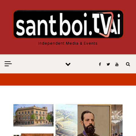
Vés al contingut
Independent Media & Events