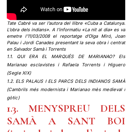
Tate Cabré va ser l’autora del llibre «Cuba a Catalunya.
L’obra dels indians». A l’informatiu «La nit al dia» es va
emetre l’11/03/2008 el reportatge d’Olga Miró, Joan
Palau i Jordi Canades presentant la seva obra i centrat
en Salvador Samà i Torrents
1.1. QUI ERA EL MARQUÉS DE MARIANAO? Els
Marianao esclavistes i Rafaela Torrents i Higuero
(Segle XIX)
1.2. ELS PALAUS I ELS PARCS DELS INDIANOS SAMÀ
(Cambrils més modernista i Marianao mès medieval i
gòtic)
1.3. MENYSPREU DELS
SAMÀ A SANT BOI