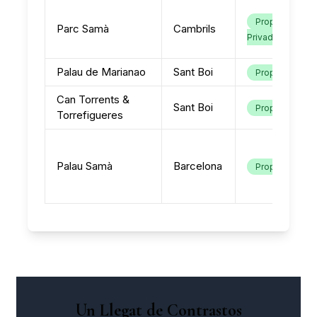
Propietat
Parc Samà
Cambrils
Privada
Palau de Marianao
Sant Boi
Propietat
Can Torrents &
Sant Boi
Propietat
Torrefigueres
Palau Samà
Barcelona
Propietat
Un Llegat de Contrastos