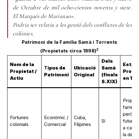
de Octubre de mil ocho-cientos noventa y siete.
El Marqués de Marianao».
Podria ser relatiu a les gestió dels conflictes de les
colònies.
Patrimoni de la Família Samà i Torrents
2
(Propietats circa 1898)
Dels
Nom de la
Estat 
T
ipus de
Ubicació
Samà
Propietat /
Propie
Patrimoni
Original
(finals
Actiu
en 18
S.XIX)
Propiet
familiar,
però a
Fortunes
Econòmic /
Cuba,
Sí
futur in
colonials
Comercial
Filipines
a causa
la desf