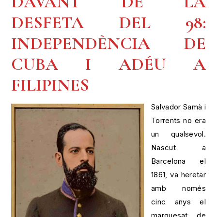
DAVANT DE LA
DESFETA DEL 98:
INDEPENDÈNCIA DE
CUBA I ADÉU A
FILIPINES
Salvador Samà i
Torrents no era
un qualsevol.
Nascut a
Barcelona el
1861, va heretar
amb només
cinc anys el
marquesat de