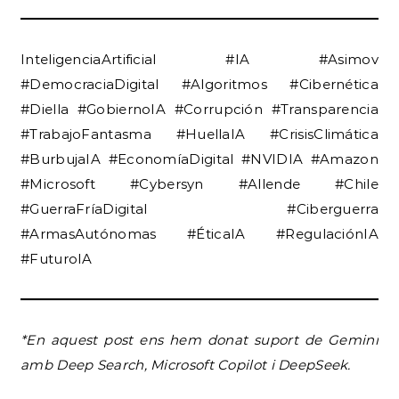
InteligenciaArtificial #IA #Asimov
#DemocraciaDigital #Algoritmos #Cibernética
#Diella #GobiernoIA #Corrupción #Transparencia
#TrabajoFantasma #HuellaIA #CrisisClimática
#BurbujaIA #EconomíaDigital #NVIDIA #Amazon
#Microsoft #Cybersyn #Allende #Chile
#GuerraFríaDigital #Ciberguerra
#ArmasAutónomas #ÉticaIA #RegulaciónIA
#FuturoIA
*En aquest post
ens hem donat suport de Gemini
amb Deep Search, Microsoft Copilot i DeepSeek.