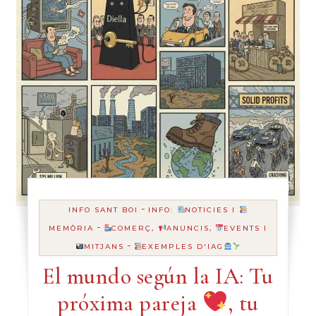
-
INFO SANT BOI
INFO:
NOTICIES I
-
MEMÒRIA
COMERÇ,
ANUNCIS,
EVENTS I
-
MITJANS
EXEMPLES D'IAG
El mundo según la IA: Tu
próxima pareja
, tu