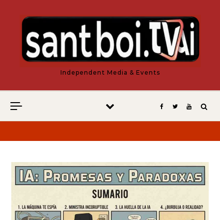
Vés al contingut
Independent Media & Events