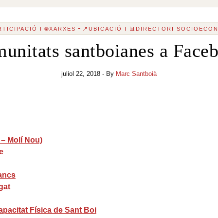
-
PARTICIPACIÓ I 🌐XARXES
📍UBICACIÓ I 📊DIRECTORI SOCIOECO
unitats santboianes a Face
juliol 22, 2018
- By
Marc Santboià
– Molí Nou)
e
ancs
gat
acitat Física de Sant Boi