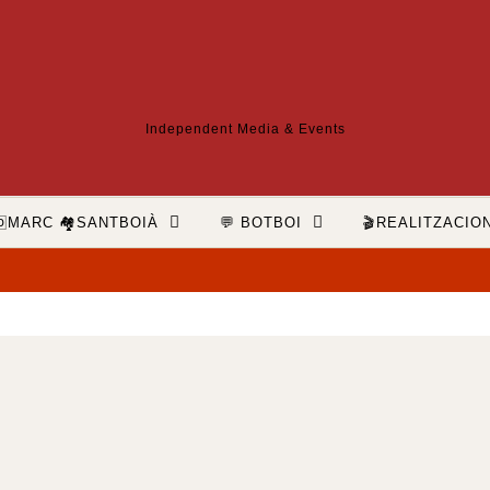
Independent Media & Events
🆔MARC 🏘️SANTBOIÀ
💬 BOTBOI
🎬REALITZACIO