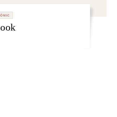
NÒMIC
book