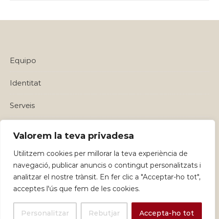
Equipo
Identitat
Serveis
Política de privadesa i Avisos Legals
Valorem la teva privadesa
Utilitzem cookies per millorar la teva experiència de
navegació, publicar anuncis o contingut personalitzats i
analitzar el nostre trànsit. En fer clic a "Acceptar-ho tot",
acceptes l'ús que fem de les cookies.
Personalitzar
Rebutjar
Accepta-ho tot
Graceful Theme by
Optima Themes