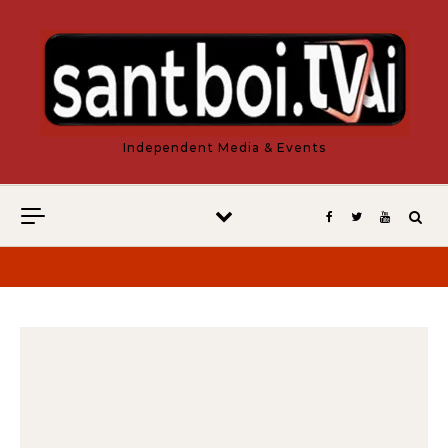
Vés al contingut
Independent Media & Events