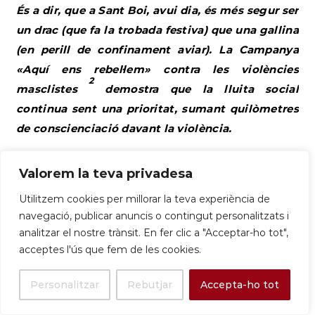
És a dir, que a Sant Boi, avui dia, és més segur ser
un drac (que fa la trobada festiva) que una gallina
(en perill de confinament aviar). La Campanya
«Aquí ens rebel·lem» contra les violències
2
masclistes
demostra que la lluita social
continua sent una prioritat, sumant quilòmetres
de conscienciació davant la violència.
|
01/11/25
|
Baix Llobregat – Informe econòmic
Valorem la teva privadesa
local de la província de Barcelona
|
Es recull que
Sant Boi de Llobregat és el tercer municipi de la
Utilitzem cookies per millorar la teva experiència de
navegació, publicar anuncis o contingut personalitzats i
comarca que més població guanya (921 habitants),
analitzar el nostre trànsit. En fer clic a "Acceptar-ho tot",
un indicador de la seva vitalitat demogràfica. |
acceptes l'ús que fem de les cookies.
diba.cat |
Personalitzar
Rebutjar
Accepta-ho tot