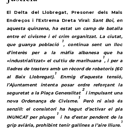
El Delta del Llobregat, Presoner dels Mals
Endreços i l’Extrema Dreta Viral:
Sant Boi, en
aquesta quinzena, ha estat un camp de batalla
entre el civisme i el crim organitzat. La ciutat,
1
que guanya població
, continua sent un lloc
d’interès per a la màfia albanesa que ha
1
«industrialitzat» el cultiu de marihuana
, i per a
lladres de trasters amb un rècord de robatoris (60
1
al Baix Llobregat).
Enmig d’aquesta tensió,
l’Ajuntament intenta posar ordre reforçant la
2
seguretat a la Plaça Generalitat
i impulsant una
1
nova Ordenança de Civisme.
Però ni això és
senzill: el consistori ha hagut d’activar el pla
1
INUNCAT per pluges
i ha d’estar pendent de la
1
grip aviària, prohibint tenir gallines a l’aire lliure.