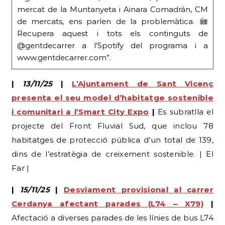
mercat de la Muntanyeta i Ainara Comadrán, CM
de mercats, ens parlen de la problemàtica.
Recupera aquest i tots els continguts de
@gentdecarrer a l’Spotify del programa i a
www.gentdecarrer.com”.
|
13/11/25
|
L’Ajuntament de Sant Vicenç
presenta el seu model d’habitatge sostenible
i comunitari a l’Smart City Expo
|
Es subratlla el
projecte del Front Fluvial Sud, que inclou 78
habitatges de protecció pública d’un total de 139,
dins de l’estratègia de creixement sostenible. | El
Far |
|
15/11/25
|
Desviament provisional al carrer
Cerdanya afectant parades (L74 – X79)
|
Afectació a diverses parades de les línies de bus L74