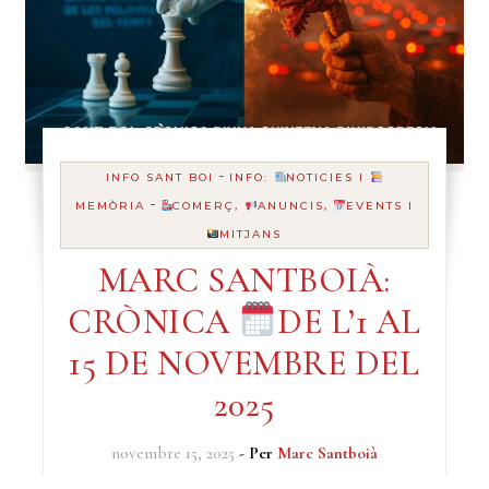
-
INFO SANT BOI
INFO:
NOTICIES I
-
MEMÒRIA
COMERÇ,
ANUNCIS,
EVENTS I
MITJANS
MARC SANTBOIÀ:
CRÒNICA
DE L’1 AL
15 DE NOVEMBRE DEL
2025
novembre 15, 2025
- Per
Marc Santboià