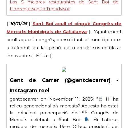
Los 5 mejores restaurantes de Sant Boi de
Llobregat según Tripadvisor
|
10/11/25
|
Sant Boi acull el cinquè Congrés de
Mercats Municipals de Catalunya
|
L’Ajuntament
acull aquest congrés, consolidant el municipi com
a referent en la gestió de mercats sostenibles i
innovadors. | El Far |
Gent de Carrer (@gentdecarrer) •
Instagram reel
gentdecarrer on November 11, 2025: ”
Hi ha
relleu generacional als mercats? Aquesta ha estat
la principal preocupació del 5è Congrés de
Mercats celebrat a Sant Boi.
Eli Latorre,
regidora de mercats, Pere Orteu, president del