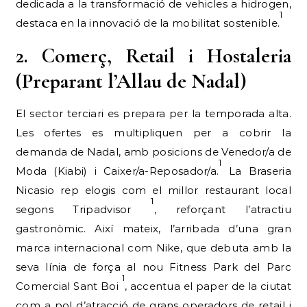
dedicada a la transformació de vehicles a hidrogen,
1
destaca en la innovació de la mobilitat sostenible.
2. Comerç, Retail i Hostaleria
(Preparant l’Allau de Nadal)
El sector terciari es prepara per la temporada alta.
Les ofertes es multipliquen per a cobrir la
demanda de Nadal, amb posicions de Venedor/a de
1
Moda (Kiabi) i Caixer/a-Reposador/a.
La Braseria
Nicasio rep elogis com el millor restaurant local
1
segons Tripadvisor
, reforçant l’atractiu
gastronòmic. Així mateix, l’arribada d’una gran
marca internacional com Nike, que debuta amb la
seva línia de força al nou Fitness Park del Parc
1
Comercial Sant Boi
, accentua el paper de la ciutat
com a pol d’atracció de grans operadors de retail i