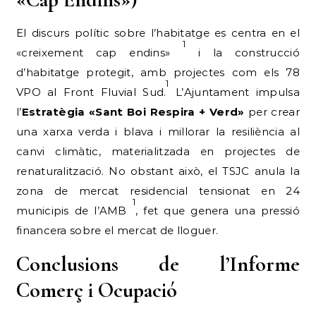
El discurs polític sobre l’habitatge es centra en el
1
«creixement cap endins»
i la construcció
d’habitatge protegit, amb projectes com els 78
1
VPO al Front Fluvial Sud.
L’Ajuntament impulsa
l’
Estratègia «Sant Boi Respira + Verd»
per crear
una xarxa verda i blava i millorar la resiliència al
canvi climàtic, materialitzada en projectes de
renaturalització. No obstant això, el TSJC anula la
zona de mercat residencial tensionat en 24
1
municipis de l’AMB
, fet que genera una pressió
financera sobre el mercat de lloguer.
Conclusions de l’Informe
Comerç i Ocupació