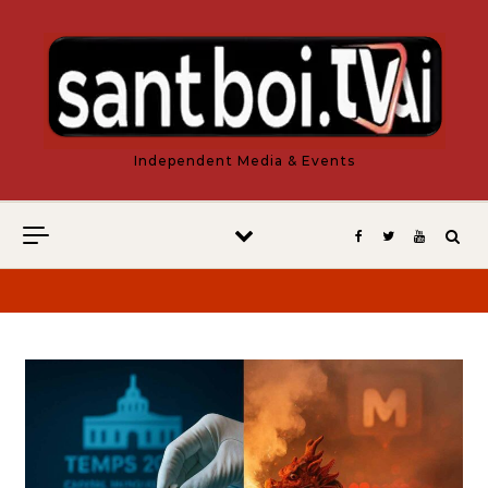
Vés al contingut
Independent Media & Events