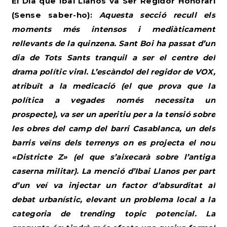
El Dia que Ibai Llanos va Ser Regidor Honorari
(Sense saber-ho):
Aquesta secció recull els
moments més intensos i mediàticament
rellevants de la quinzena. Sant Boi ha passat d’un
dia de Tots Sants tranquil a ser el centre del
drama polític viral. L’escàndol del regidor de VOX,
atribuït a la medicació (el que prova que la
política a vegades només necessita un
prospecte), va ser un aperitiu per a la tensió sobre
les obres del camp del barri Casablanca, un dels
barris veïns dels terrenys on es projecta el nou
«Districte Z» (el que s’aixecarà sobre l’antiga
caserna militar). La menció d’Ibai Llanos per part
d’un veí va injectar un factor d’absurditat al
debat urbanístic, elevant un problema local a la
categoria de trending topic potencial. La