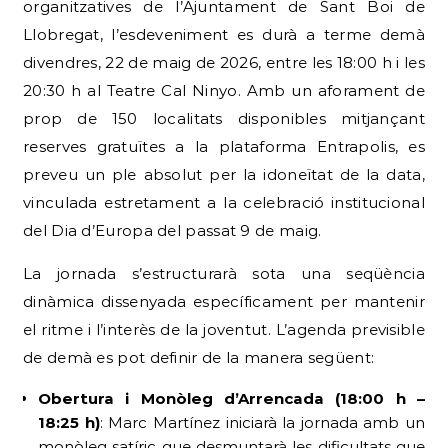
organitzatives de l’Ajuntament de Sant Boi de
Llobregat, l’esdeveniment es durà a terme demà
divendres, 22 de maig de 2026, entre les 18:00 h i les
20:30 h al Teatre Cal Ninyo.
Amb un aforament de
prop de 150 localitats disponibles mitjançant
reserves gratuïtes a la plataforma Entrapolis, es
preveu un ple absolut per la idoneïtat de la data,
vinculada estretament a la celebració institucional
del Dia d’Europa del passat 9 de maig.
La jornada s’estructurarà sota una seqüència
dinàmica dissenyada específicament per mantenir
el ritme i l’interès de la joventut.
L’agenda previsible
de demà es pot definir de la manera següent:
Obertura i Monòleg d’Arrencada (18:00 h –
18:25 h)
: Marc Martínez iniciarà la jornada amb un
monòleg satíric que desmuntarà les dificultats que