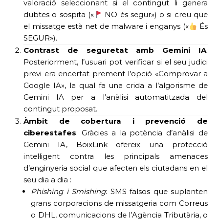
valoració seleccionant si el contingut li genera
dubtes o sospita («
NO és segur») o si creu que
el missatge està net de malware i enganys («
És
SEGUR»).
Contrast de seguretat amb Gemini IA
:
Posteriorment, l’usuari pot verificar si el seu judici
previ era encertat prement l’opció «Comprovar a
Google IA», la qual fa una crida a l’algorisme de
Gemini IA per a l’anàlisi automatitzada del
contingut proposat.
Àmbit de cobertura i prevenció de
ciberestafes
: Gràcies a la potència d’anàlisi de
Gemini IA, BoixLink ofereix una protecció
intel·ligent contra les principals amenaces
d’enginyeria social que afecten els ciutadans en el
seu dia a dia :
Phishing i Smishing
: SMS falsos que suplanten
grans corporacions de missatgeria com Correus
o DHL, comunicacions de l’Agència Tributària, o