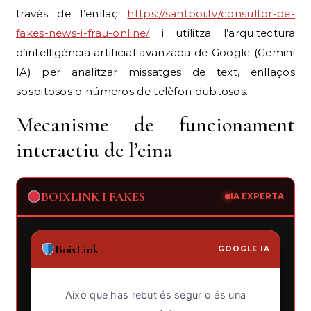
través de l’enllaç
https://santboi.tv/consultor-de-
fakes-news-i-frau-online/
i utilitza l’arquitectura
d’intel·ligència artificial avanzada de Google (Gemini
IA) per analitzar missatges de text, enllaços
sospitosos o números de telèfon dubtosos.
Mecanisme de funcionament
interactiu de l’eina
BOIXLINK I FAKES
IA EXPERTA
BoixLink
GOOGLE IA
Això que has rebut és segur o és una