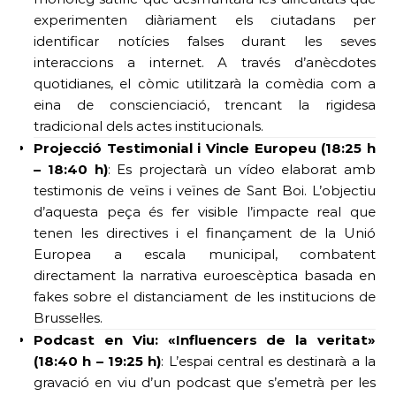
experimenten diàriament els ciutadans per
identificar notícies falses durant les seves
interaccions a internet. A través d’anècdotes
quotidianes, el còmic utilitzarà la comèdia com a
eina de conscienciació, trencant la rigidesa
tradicional dels actes institucionals.
Projecció Testimonial i Vincle Europeu (18:25 h
– 18:40 h)
: Es projectarà un vídeo elaborat amb
testimonis de veïns i veïnes de Sant Boi. L’objectiu
d’aquesta peça és fer visible l’impacte real que
tenen les directives i el finançament de la Unió
Europea a escala municipal, combatent
directament la narrativa euroescèptica basada en
fakes sobre el distanciament de les institucions de
Brussel·les.
Podcast en Viu: «Influencers de la veritat»
(18:40 h – 19:25 h)
: L’espai central es destinarà a la
gravació en viu d’un podcast que s’emetrà per les