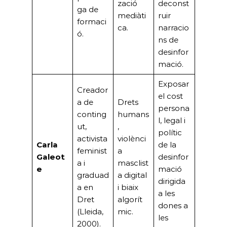
zació
deconst
ga de
mediàti
ruir
formaci
ca.
narracio
ó.
ns de
desinfor
mació.
Exposar
Creador
el cost
a de
Drets
persona
conting
humans
l, legal i
ut,
,
polític
activista
violènci
Carla
de la
feminist
a
Galeot
desinfor
a i
masclist
e
mació
graduad
a digital
dirigida
a en
i biaix
a les
Dret
algorít
dones a
(Lleida,
mic.
les
2000).