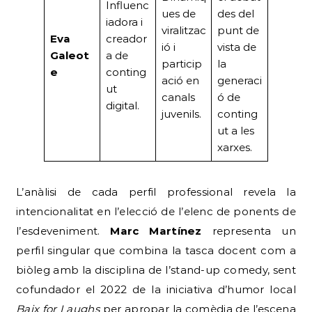
Influenc
ues de
des del
iadora i
viralitzac
punt de
Eva
creador
ió i
vista de
Galeot
a de
particip
la
e
conting
ació en
generaci
ut
canals
ó de
digital.
juvenils.
conting
ut a les
xarxes.
L’anàlisi de cada perfil professional revela la
intencionalitat en l’elecció de l’elenc de ponents de
l’esdeveniment.
Marc Martínez
representa un
perfil singular que combina la tasca docent com a
biòleg amb la disciplina de l’stand-up comedy, sent
cofundador el 2022 de la iniciativa d’humor local
Baix for Laughs
per apropar la comèdia de l’escena