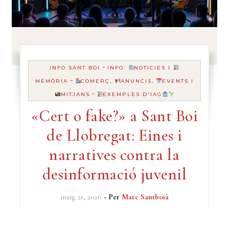
-
INFO SANT BOI
INFO:
NOTICIES I
-
MEMÒRIA
COMERÇ,
ANUNCIS,
EVENTS I
-
MITJANS
EXEMPLES D'IAG
«Cert o fake?» a Sant Boi
de Llobregat: Eines i
narratives contra la
desinformació juvenil
maig 21, 2026
- Per
Marc Santboià