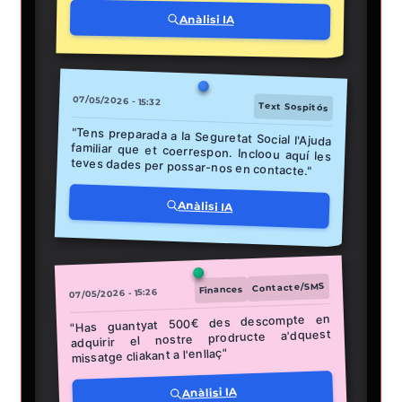
Anàlisi IA
07/05/2026 - 15:32
Text Sospitós
"Tens preparada a la Seguretat Social l'Ajuda
familiar que et coerrespon. Incloou aquí les
teves dades per possar-nos en contacte."
Anàlisi IA
Contacte/SMS
Finances
07/05/2026 - 15:26
"Has guantyat 500€ des descompte en
adquirir el nostre prodructe a'dquest
missatge cliakant a l'enllaç"
Anàlisi IA