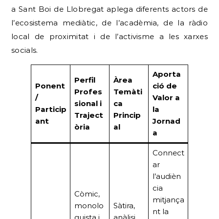
a Sant Boi de Llobregat aplega diferents actors de
l’ecosistema mediàtic, de l’acadèmia, de la ràdio
local de proximitat i de l’activisme a les xarxes
socials.
Aporta
Perfil
Àrea
Ponent
ció de
Profes
Temàti
/
Valor a
sional i
ca
Particip
la
Traject
Princip
ant
Jornad
òria
al
a
Connect
ar
l’audièn
cia
Còmic,
mitjança
monolo
Sàtira,
nt la
guista i
anàlisi