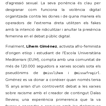
d’agressió sexual.
La seva ponència és clau per
desgranar com funciona la violència digital
organitzada contra les dones i de quina manera els
operadors de l’extrema dreta utilitzen els fakes
amb la intenció de ridiculitzar i anul·lar la presència
femenina en el debat públic digital.
Finalment,
Lihem Giménez
, activista afro-feminista
d’origen etíop i estudiant de l’Escola Universitària
Mediterrani (EUM), compta amb una comunitat de
més de 120.000 seguidors a xarxes socials sota els
pseudònims de
i
.
@misslihem
@missafrogirl
Giménez es va donar a conèixer quan només tenia
15 anys arran d’un controvertit debat a les xarxes
sobre racisme amb el creador de contingut Dalas
Review, una experiència primerenca que la va