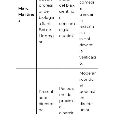
comèdi
profess
del biaix
Marc
a i
or de
científic
Martíne
trencar
biologia
i
z
la
a Sant
consum
resistèn
Boi de
digital
cia
Llobreg
quotidià.
inicial
at.
davant
la
verificaci
ó.
Moderar
i conduir
el
Periodis
Present
podcast
me de
ador i
en
proximit
director
directe
at,
del
unint
dinamit