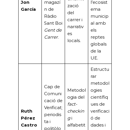
Jon
magazí
l’ecosist
zació
García
n de
ema
del
Ràdio
municip
carrer i
Sant Boi
al amb
narrativ
Gent de
els
es
Carrer
.
reptes
locals.
globals
de la
UE.
Estructu
rar
metodol
Cap de
Metodol
ogies
Comuni
ogia del
científiq
cació de
fact-
ues de
Verificat;
Ruth
checkin
verificaci
periodis
Pérez
g
i
ó de
ta i
Castro
alfabetit
dades i
politòlo