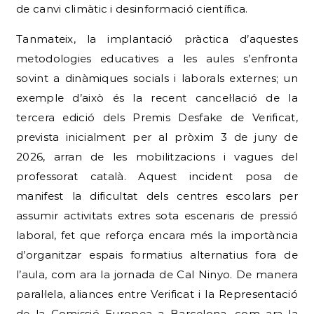
de canvi climàtic i desinformació científica.
Tanmateix, la implantació pràctica d’aquestes
metodologies educatives a les aules s’enfronta
sovint a dinàmiques socials i laborals externes; un
exemple d’això és la recent cancel·lació de la
tercera edició dels Premis Desfake de Verificat,
prevista inicialment per al pròxim 3 de juny de
2026, arran de les mobilitzacions i vagues del
professorat català.
Aquest incident posa de
manifest la dificultat dels centres escolars per
assumir activitats extres sota escenaris de pressió
laboral, fet que reforça encara més la importància
d’organitzar espais formatius alternatius fora de
l’aula, com ara la jornada de Cal Ninyo.
De manera
paral·lela, aliances entre Verificat i la Representació
de la Comissió Europea a Barcelona, com ara la