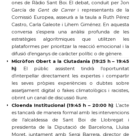
ones de Ràdio Sant Boi. El debat, conduit per Jon
García de
Gent de Carrer
i representants de la
Comissió Europea, asseurà a la taula a Ruth Pérez
Castro, Carla Galeote i Lihem Giménez. En aquesta
conversa s’espera una anàlisi profunda de les
estratègies algorítmiques que utilitzen les
plataformes per prioritzar la reacció emocional i la
difusió d’enganys de caràcter polític o de gènere.
Micròfon Obert a la Ciutadania (19:25 h – 19:45
h)
: El públic assistent tindrà l’oportunitat
d’interpel·lar directament les expertes i compartir
les seves pròpies experiències o dubtes sobre
assetjament digital o fakes climatològics i racistes,
obrint un canal de discussió lliure.
Cloenda Institucional (19:45 h – 20:00 h)
: L’acte
es tancarà de manera formal amb les intervencions
de l’alcaldessa de Sant Boi de Llobregat i
presidenta de la Diputació de Barcelona, Lluïsa
Moret, juntament amb Sergi Barrera, director de