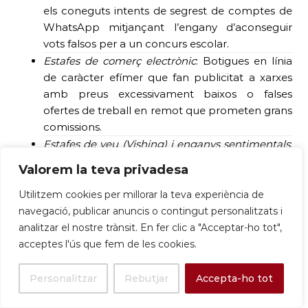
els coneguts intents de segrest de comptes de
WhatsApp mitjançant l’engany d’aconseguir
vots falsos per a un concurs escolar.
Estafes de comerç electrònic
: Botigues en línia
de caràcter efímer que fan publicitat a xarxes
amb preus excessivament baixos o falses
ofertes de treball en remot que prometen grans
comissions.
Estafes de veu (Vishing) i enganys sentimentals
:
Clonació de veu mitjançant IA per suplantar
Valorem la teva privadesa
familiars en situació de perill, perfils falsos en
xarxes de cites i continguts clickbait
Utilitzem cookies per millorar la teva experiència de
sensacionalistes que difonen rumors falsos.
navegació, publicar anuncis o contingut personalitzats i
analitzar el nostre trànsit. En fer clic a "Acceptar-ho tot",
acceptes l'ús que fem de les cookies.
D’aquesta manera, el municipi de Sant Boi de
Llobregat no només es posiciona com un altaveu
Personalitzar
Rebutjar
Accepta-ho tot
de debat a través d’iniciatives presencials com la de
demà, sinó que ofereix de manera constant una