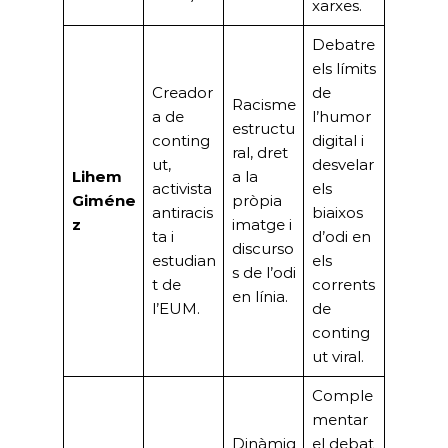
xarxes.
Debatre
els límits
Creador
de
Racisme
a de
l’humor
estructu
conting
digital i
ral, dret
ut,
desvelar
Lihem
a la
activista
els
Giméne
pròpia
antiracis
biaixos
z
imatge i
ta i
d’odi en
discurso
estudian
els
s de l’odi
t de
corrents
en línia.
l’EUM.
de
conting
ut viral.
Comple
mentar
Dinàmiq
el debat