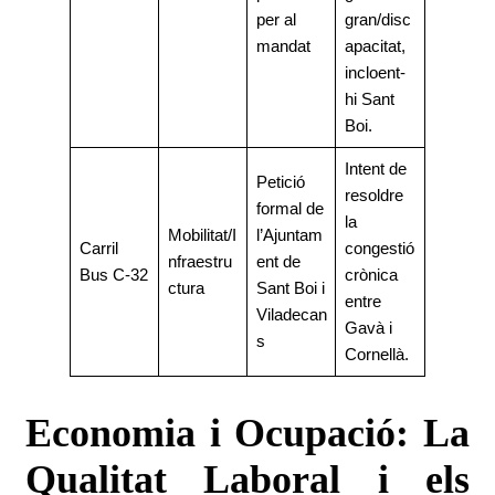
per al
gran/disc
mandat
apacitat,
incloent-
hi Sant
Boi.
Intent de
Petició
resoldre
formal de
la
Mobilitat/I
l’Ajuntam
Carril
congestió
nfraestru
ent de
Bus C-32
crònica
ctura
Sant Boi i
entre
Viladecan
Gavà i
s
Cornellà.
Economia i Ocupació: La
Qualitat Laboral i els