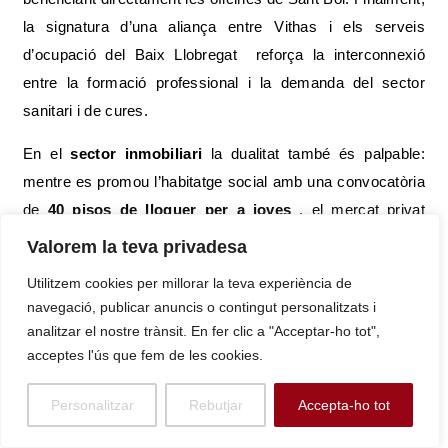
la signatura d’una aliança entre Vithas i els serveis
d’ocupació del Baix Llobregat reforça la interconnexió
entre la formació professional i la demanda del sector
sanitari i de cures.
En el
sector inmobiliari
la dualitat també és palpable:
mentre es promou l’habitatge social amb una convocatòria
de
40 pisos de lloguer per a joves
, el mercat privat
mostra una clara elitització, especialment al barri de
Valorem la teva privadesa
Marianao, o el «Barri Z». Aquesta tensió entre l’habitatge
Utilitzem cookies per millorar la teva experiència de
públic protegit a preus assequibles (Sant Boi és un dels
navegació, publicar anuncis o contingut personalitzats i
municipis propers a Barcelona amb preus més baixos per
analitzar el nostre trànsit. En fer clic a "Acceptar-ho tot",
metre quadrat ) i l’
oferta de pisos i cases de luxe
il·lustra
acceptes l'ús que fem de les cookies.
la polarització metropolitana. A més, l’Ajuntament ha obert
el termini per optar als horts urbans al sector Salines , una
Personalitzar
Rebutjar
Accepta-ho tot
mesura que, tot i ser petita, subratlla la importància de la