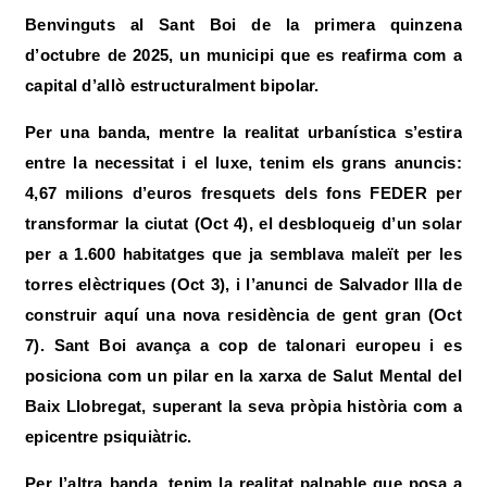
Benvinguts al Sant Boi de la primera quinzena
d’octubre de 2025, un municipi que es reafirma com a
capital d’allò estructuralment bipolar.
Per una banda,
mentre la realitat urbanística s’estira
entre la necessitat i el luxe
, tenim els grans anuncis:
4,67 milions d’euros fresquets dels fons FEDER per
transformar la ciutat (Oct 4), el desbloqueig d’un solar
per a 1.600 habitatges que ja semblava maleït per les
torres elèctriques (Oct 3), i l’anunci de Salvador Illa de
construir aquí una nova residència de gent gran (Oct
7). Sant Boi avança a cop de talonari europeu i es
posiciona com un pilar en la xarxa de Salut Mental del
Baix Llobregat, superant la seva pròpia història com a
epicentre psiquiàtric.
Per l’altra banda, tenim la realitat palpable que posa a