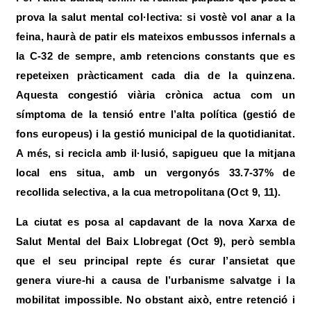
prova la salut mental col·lectiva: si vostè vol anar a la
feina, haurà de patir els mateixos embussos infernals a
la C-32 de sempre, amb retencions constants que es
repeteixen pràcticament cada dia de la quinzena.
Aquesta congestió viària crònica actua com un
símptoma de la tensió entre l’alta política (gestió de
fons europeus) i la gestió municipal de la quotidianitat.
A més, si recicla amb il·lusió, sapigueu que la mitjana
local ens situa, amb un vergonyós 33.7-37% de
recollida selectiva, a la cua metropolitana (Oct 9, 11).
La ciutat es posa al capdavant de la nova Xarxa de
Salut Mental del Baix Llobregat (Oct 9), però sembla
que el seu principal repte és curar l’ansietat que
genera viure-hi a causa de l’urbanisme salvatge i la
mobilitat impossible. No obstant això, entre retenció i