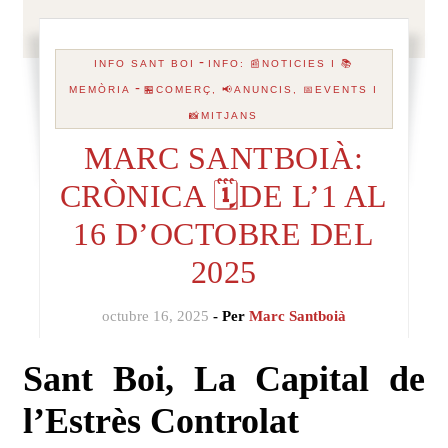
-
INFO SANT BOI
INFO: 📰NOTICIES I 📚
-
MEMÒRIA
🏪COMERÇ, 📢ANUNCIS, 📅EVENTS I
📸MITJANS
MARC SANTBOIÀ:
CRÒNICA 🗓️DE L’1 AL
16 D’OCTOBRE DEL
2025
octubre 16, 2025
- Per
Marc Santboià
Sant Boi, La Capital de
l’Estrès Controlat