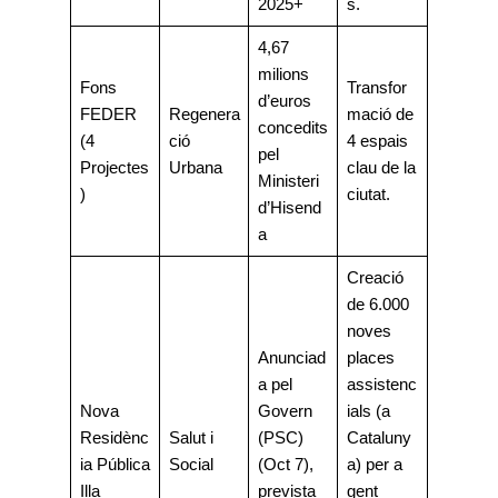
2025+
s.
4,67
milions
Fons
Transfor
d’euros
FEDER
Regenera
mació de
concedits
(4
ció
4 espais
pel
Projectes
Urbana
clau de la
Ministeri
)
ciutat.
d’Hisend
a
Creació
de 6.000
noves
Anunciad
places
a pel
assistenc
Nova
Govern
ials (a
Residènc
Salut i
(PSC)
Cataluny
ia Pública
Social
(Oct 7),
a) per a
Illa
prevista
gent