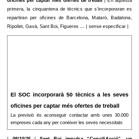
oficines per captar més ofertes de treball
| En aquesta
primera, la cinquantena de tècnics que s’incorporaran es
repartiran per oficines de Barcelona, Mataró, Badalona,
Ripollet, Gavà, Sant Boi, Figueres … | sense especificar |
El SOC incorporarà 50 tècnics a les seves
oficines per captar més ofertes de treball
La previsió és aconseguir contactar amb unes 30.000
empreses cada any per conèixer les seves necessitats
|
08/10/25
|
Sant Boi impulsa “ConciliAcció”, un