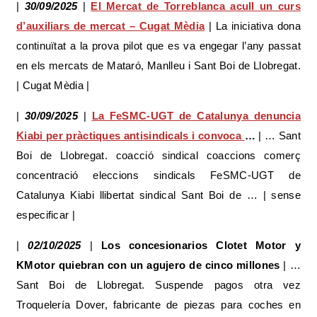
|
30/09/2025
|
El Mercat de Torreblanca acull un curs
d’auxiliars de mercat – Cugat Mèdia
| La iniciativa dona
continuïtat a la prova pilot que es va engegar l’any passat
en els mercats de Mataró, Manlleu i Sant Boi de Llobregat.
| Cugat Mèdia |
|
30/09/2025
|
La FeSMC-UGT de Catalunya denuncia
Kiabi per pràctiques antisindicals i convoca
…
| … Sant
Boi de Llobregat. coacció sindical coaccions comerç
concentració eleccions sindicals FeSMC-UGT de
Catalunya Kiabi llibertat sindical Sant Boi de … | sense
especificar |
|
02/10/2025
|
Los concesionarios Clotet Motor y
KMotor quiebran con un agujero de cinco millones
| …
Sant Boi de Llobregat. Suspende pagos otra vez
Troquelería Dover, fabricante de piezas para coches en