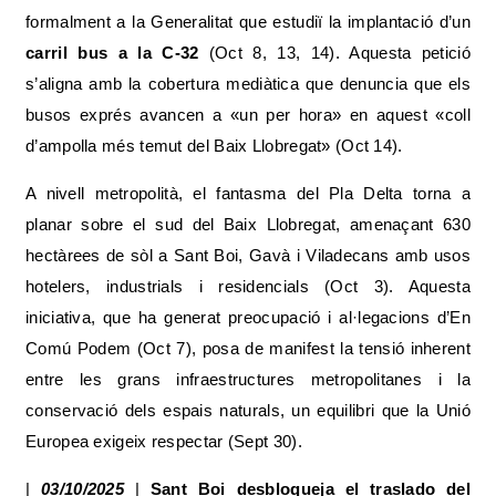
formalment a la Generalitat que estudiï la implantació d’un
carril bus a la C-32
(Oct 8, 13, 14). Aquesta petició
s’aligna amb la cobertura mediàtica que denuncia que els
busos exprés avancen a «un per hora» en aquest «coll
d’ampolla més temut del Baix Llobregat» (Oct 14).
A nivell metropolità, el fantasma del Pla Delta torna a
planar sobre el sud del Baix Llobregat, amenaçant 630
hectàrees de sòl a Sant Boi, Gavà i Viladecans amb usos
hotelers, industrials i residencials (Oct 3). Aquesta
iniciativa, que ha generat preocupació i al·legacions d’En
Comú Podem (Oct 7), posa de manifest la tensió inherent
entre les grans infraestructures metropolitanes i la
conservació dels espais naturals, un equilibri que la Unió
Europea exigeix respectar (Sept 30).
|
03/10/2025
|
Sant Boi desbloqueja el traslado del