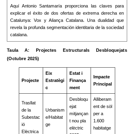
Aquí Antonio Santamaría proporciona las claves para
explicar el éxito de dos ofertas de extrema derecha en
Catalunya: Vox y Aliança Catalana. Una dualidad que
revela la profunda segmentación identitaria de la sociedad
catalana.
Taula A: Projectes Estructurals Desbloquejats
(Octubre 2025)
Eix
Estat i
Impacte
Projecte
Estratègi
Finança
Principal
c
ment
Desbloqu
Alliberam
Trasllat
ejat
ent de sòl
de la
Urbanism
mitjançan
per a
Subestac
e/Habitat
t nou pla
1.600
ió
ge
elèctric
habitatge
Elèctrica